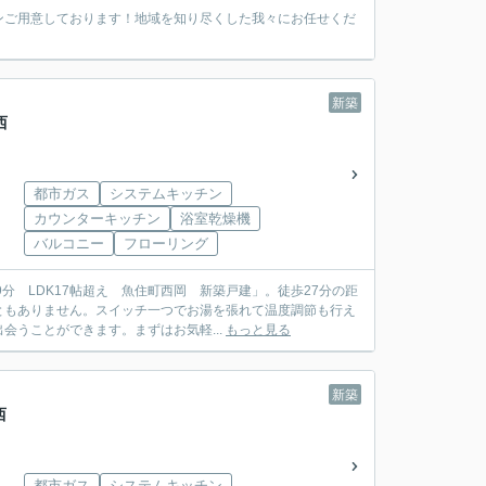
ンご用意しております！地域を知り尽くした我々にお任せくだ
新築
西
都市ガス
システムキッチン
カウンターキッチン
浴室乾燥機
バルコニー
フローリング
分 LDK17帖超え 魚住町西岡 新築戸建」。徒歩27分の距
ともありません。スイッチ一つでお湯を張れて温度調節も行え
うことができます。まずはお気軽...
もっと見る
新築
西
都市ガス
システムキッチン