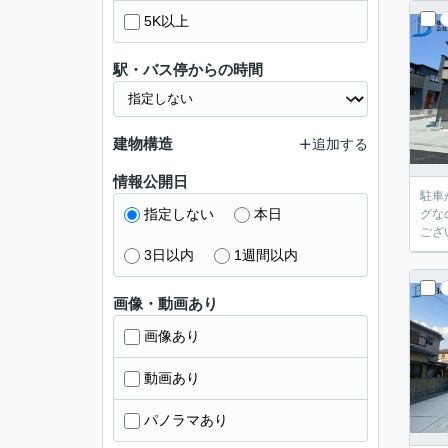
5K以上
駅・バス停からの時間
建物構造
追加する
情報公開日
駐車
指定しない
本日
グな
ござ
3日以内
1週間以内
画像・動画あり
画像あり
動画あり
パノラマあり