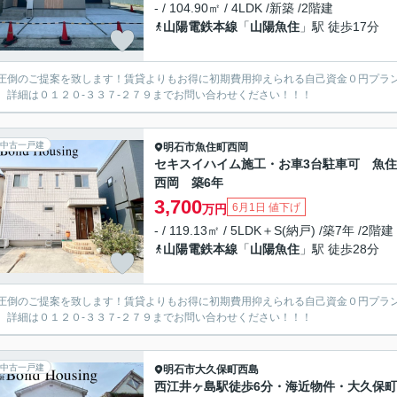
- / 104.90㎡ / 4LDK /新築 /2階建
山陽電鉄本線
「
山陽魚住
」駅 徒歩17分
圧倒のご提案を致します！賃貸よりもお得に初期費用抑えられる自己資金０円プラ
。詳細は０１２０-３３７-２７９までお問い合わせください！！！
中古一戸建
明石市
魚住町西岡
セキスイハイム施工・お車3台駐車可 魚
西岡 築6年
3,700
6月1日 値下げ
万円
- / 119.13㎡ / 5LDK＋S(納戸) /築7年 /2階建
山陽電鉄本線
「
山陽魚住
」駅 徒歩28分
圧倒のご提案を致します！賃貸よりもお得に初期費用抑えられる自己資金０円プラ
。詳細は０１２０-３３７-２７９までお問い合わせください！！！
中古一戸建
明石市
大久保町西島
西江井ヶ島駅徒歩6分・海近物件・大久保