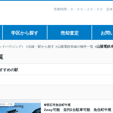
営業時間：９：００～２０：００ 定休
学区から探す
売却査定
お問
山陽電鉄
ボンドハウジング）
沿線・駅から探す
山陽電鉄本線の物件一覧
覧
すすめの駅
新築一戸建
明石市
魚住町中尾
2way可能 並列2台駐車可能 魚住町中尾