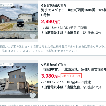
新築一戸建
明石市
魚住町西岡
海までスグそこ 魚住町西岡1594番 全
C号棟
2,990
万円
- / 88.18㎡ / 3LDK /予定 /2階建
山陽電鉄本線
「
山陽魚住
」駅 徒歩13分
圧倒のご提案を致します！賃貸よりもお得に初期費用抑えられる自己資金０円プラ
。詳細は０１２０-３３７-２７９までお問い合わせください！！！
中古一戸建
明石市
魚住町住吉
「築浅中古」「北西角地」魚住町住吉 築3
3,980
3月2日 値下げ
万円
- / 108.47㎡ / 4LDK /築4年 /2階建
山陽電鉄本線
「
山陽魚住
」駅 徒歩12分