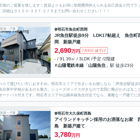
圧倒のご提案を致します！賃貸よりもお得に初期費用抑えられる自己資金０円プラ
。詳細は０１２０-３３７-２７９までお問い合わせください！！！
新築一戸建
明石市
魚住町西岡
JR魚住駅徒歩9分 LDK17帖超え 魚住町
岡 新築戸建
2,690
7月6日 値下げ
万円
- / 91.39㎡ / 3LDK /予定 /2階建
山陽電鉄本線
「
山陽魚住
」駅 徒歩23分
わりで選びたい方におすすめ。明石市エリアで住まいをお探しなら「JR魚住駅徒歩9
魚住東中学校があるのも魅力。シューズボックス付きなので玄関に靴がかさばるこ
オートバス付きです。明石市エリアや山陽本線魚住付近でなら、素敵な一戸建てに出会
新築一戸建
明石市
大久保町西島
アイランドキッチン採用のお洒落なお家 
島 新築戸建て
3,780
万円