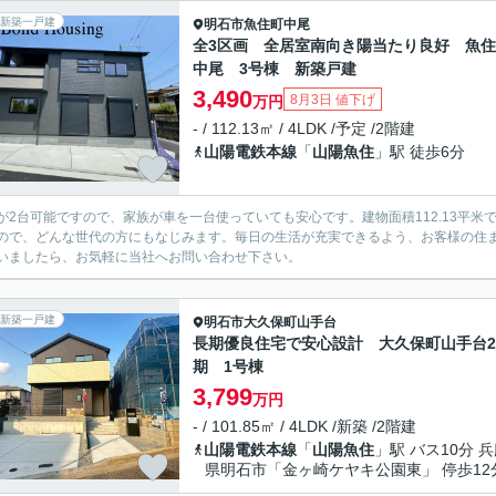
新築一戸建
明石市
魚住町中尾
全3区画 全居室南向き陽当たり良好 魚
中尾 3号棟 新築戸建
3,490
8月3日 値下げ
万円
- / 112.13㎡ / 4LDK /予定 /2階建
山陽電鉄本線
「
山陽魚住
」駅 徒歩6分
が2台可能ですので、家族が車を一台使っていても安心です。建物面積112.13平
ので、どんな世代の方にもなじみます。毎日の生活が充実できるよう、お客様の住
いましたら、お気軽に当社へお問い合わせ下さい。
新築一戸建
明石市
大久保町山手台
長期優良住宅で安心設計 大久保町山手台24
期 1号棟
3,799
万円
- / 101.85㎡ / 4LDK /新築 /2階建
山陽電鉄本線
「
山陽魚住
」駅 バス10分 
県明石市「金ヶ崎ケヤキ公園東」 停歩12