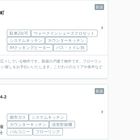
新築
住町
駐車2台可
ウォークインシューズクロゼット
システムキッチン
カウンターキッチン
IHクッキングヒーター
バス・トイレ別
米で広々している物件です。新築の戸建て物件です。フローリン
まい探しをお手伝いいたします。こだわりのエリアや条件など
新築
-2
都市ガス
システムキッチン
カウンターキッチン
浴室乾燥機
兵庫
バルコニー
フローリング
分