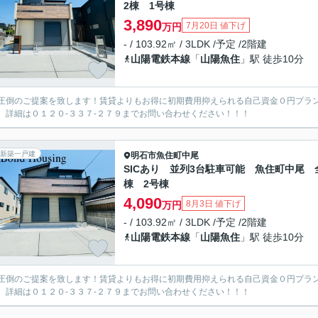
2棟 1号棟
3,890
7月20日 値下げ
万円
- / 103.92㎡ / 3LDK /予定 /2階建
山陽電鉄本線
「
山陽魚住
」駅 徒歩10分
圧倒のご提案を致します！賃貸よりもお得に初期費用抑えられる自己資金０円プラ
。詳細は０１２０-３３７-２７９までお問い合わせください！！！
新築一戸建
明石市
魚住町中尾
SICあり 並列3台駐車可能 魚住町中尾 
棟 2号棟
4,090
8月3日 値下げ
万円
- / 103.92㎡ / 3LDK /予定 /2階建
山陽電鉄本線
「
山陽魚住
」駅 徒歩10分
圧倒のご提案を致します！賃貸よりもお得に初期費用抑えられる自己資金０円プラ
。詳細は０１２０-３３７-２７９までお問い合わせください！！！