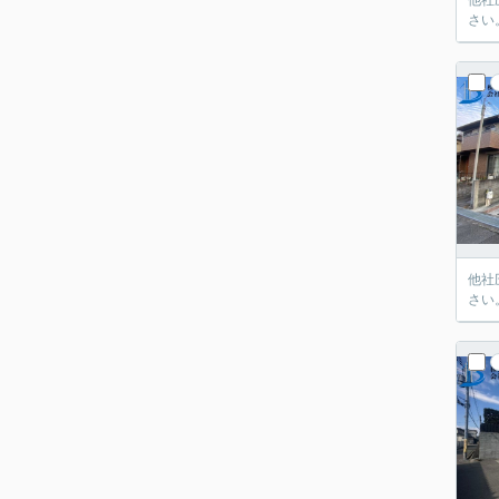
他社
さい
他社
さい