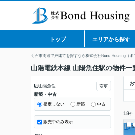
トップ
エリアから探す
明石市周辺で戸建てを探すなら株式会社Bond Housing（
山陽電鉄本線 山陽魚住駅の物件一
お
山陽魚住
変更
新築・中古
指定しない
新築
中古
18
件
販売中のみ表示