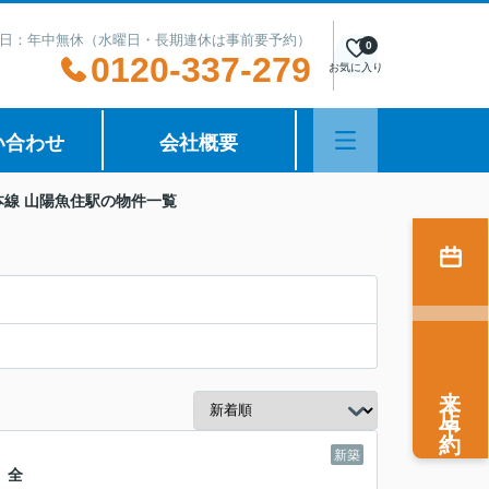
日：年中無休（水曜日・長期連休は事前要予約）
0
0120-337-279
お気に入り
い合わせ
会社概要
本線 山陽魚住駅の物件一覧
来店予約
新築
 全