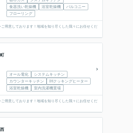
食器洗い乾燥機
浴室乾燥機
バルコニー
フローリング
ンご用意しております！地域を知り尽くした我々にお任せくだ
住町
オール電化
システムキッチン
カウンターキッチン
IHクッキングヒーター
浴室乾燥機
室内洗濯機置場
ンご用意しております！地域を知り尽くした我々にお任せくだ
町西