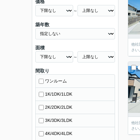
価格
～
築年数
他社
面積
さい
～
間取り
ワンルーム
1K/1DK/1LDK
2K/2DK/2LDK
3K/3DK/3LDK
他社
さい
4K/4DK/4LDK