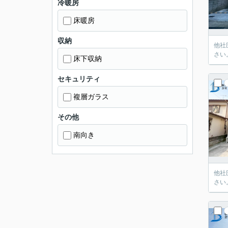
冷暖房
床暖房
収納
他社
さい
床下収納
セキュリティ
複層ガラス
その他
南向き
他社
さい