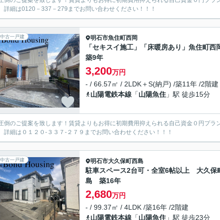
圧倒のご提案を致します！賃貸よりもお得に初期費用抑えられる自己資金０円プラ
。詳細は0120－337－279までお問い合わせください！！！
中古一戸建
明石市
魚住町西岡
「セキスイ施工」「床暖房あり」魚住町西
築9年
3,200
万円
- / 66.57㎡ / 2LDK＋S(納戸) /築11年 /2階建
山陽電鉄本線
「
山陽魚住
」駅 徒歩15分
圧倒のご提案を致します！賃貸よりもお得に初期費用抑えられる自己資金０円プラ
。詳細は０１２０-３３７-２７９までお問い合わせください！！！
中古一戸建
明石市
大久保町西島
駐車スペース2台可・全室6帖以上 大久保
島 築16年
2,680
万円
- / 99.37㎡ / 4LDK /築16年 /2階建
山陽電鉄本線
「
山陽魚住
」駅 徒歩23分