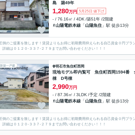
島 築49年
1,280
5月25日 値下げ
万円
- / 76.16㎡ / 4DK /築51年 /2階建
山陽電鉄本線
「
山陽魚住
」駅 徒歩13分
圧倒のご提案を致します！賃貸よりもお得に初期費用抑えられる自己資金０円プラ
。詳細は０１２０-３３７-２７９までお問い合わせください！！！
新築一戸建
明石市
魚住町西岡
現地モデル即内覧可 魚住町西岡1594番 
棟 D号棟
2,990
万円
- / 87.36㎡ / 3LDK /予定 /2階建
山陽電鉄本線
「
山陽魚住
」駅 徒歩13分
圧倒のご提案を致します！賃貸よりもお得に初期費用抑えられる自己資金０円プラ
。詳細は０１２０-３３７-２７９までお問い合わせください！！！