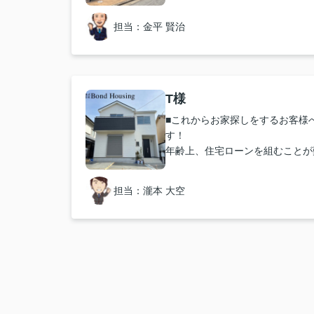
産会社さんと連絡を取りましたが
番対応がよかったです。物件探し
担当：金平 賢治
んとの相性だと思います。
■「こうしたらもっと良くなる」
無し。あえて言うのであれば休み
う。
■「こうしたらもっと良くなる」
T様
ついて・・・
■これからお家探しをするお客様
メルマガを工夫してもいいと思う
す！
業さんのお話し、明石市について
年齢上、住宅ローンを組むことが
しい情報を掲載することでボンド
いでしたが、色々とアドバイスを
えるはず。
わせながら親身に相談に乗ってい
■購入してよかった点・・・
担当：瀧本 大空
いです。皆様もぜひ不安な点をご
子どもが2人、性別も異なるので
してみてください！
あるので庭いじりを趣味にしたい