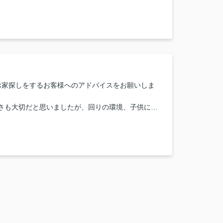
良いです！
らもっと良くなると思うこと：担当営業について
らもっと良くなると思うこと：ボンドハウジングにつ
よかった点
が待っていると考えるとワクワクが止まりません！
お家探しをするお客様へのアドバイスをお願いしま
さも大切だと思いましたが、回りの環境、子供にと
しやすいか
ても便利なのか、旦那さんにとっても通勤がしやす
良かった点
なり、子供がねてからの時間自由にできること。
をつくってあげられたこと。
たらもっと良くなる」と思う事 担当営業につい
大満足です！
たらもっと良くなる」と思う事 ボンドハウジングに