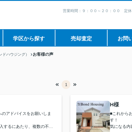
営業時間：９：００～２０：００ 定休
学区から探す
売却査定
お問
お客様の声
ボンドハウジング）
1
H様
へのアドバイスをお願いしま
■これから
す！
入するにあたり、複数の不動
気になる内