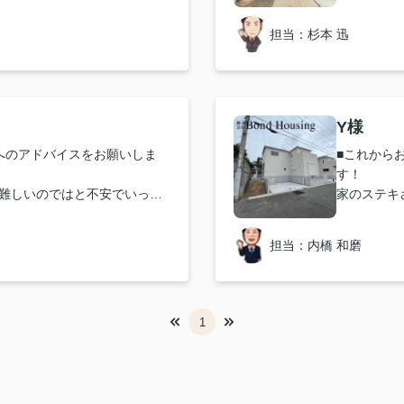
、ボンドハウジングさんが一
た方が絶対
で一番大切なのは担当営業さ
■こうした
担当：杉本 迅
特になし
と思う事：担当営業について
■こうした
の日は休んだ方がいいと思
いて
特になし
と思う事：ボンドハウジングに
■購入して
Y様
快適な生活
へのアドバイスをお願いしま
■これから
。物件情報だけではなく、営
す！
のことなど、購読してより楽
難しいのではと不安でいっぱ
家のステキ
ハウジングさんのファンが増
頂き、また今ある控除ともあ
ってもすご
ただけたので、感謝でいっぱ
奥様にとっ
担当：内橋 和磨
相談いただき、どんどん質問
いか等
部屋数が増えてよかった。庭も
■購入して
。
部屋が広く
子供の部屋
1
■「こうし
て・・
特にない。
■「こうし