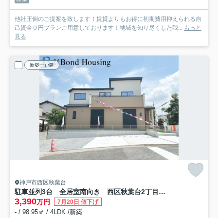
他社圧倒のご提案を致します！賃貸よりもお得に初期費用抑えられる自
己資金０円プランご用意しております！地域を知り尽くした我...
もっと
見る
新築一戸建
神戸市西区秋葉台
駐車並列3台 全居室南向き 西区秋葉台2丁目 新築戸建
3,390
万円
7月20日 値下げ
- / 98.95㎡ / 4LDK /新築