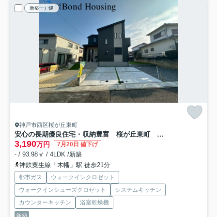
新築一戸建
神戸市西区桜が丘東町
安心の長期優良住宅・収納豊富 桜が丘東町 限定1棟
3,190
万円
7月20日 値下げ
- / 93.98㎡ / 4LDK /新築
神鉄粟生線「木幡」駅 徒歩21分
都市ガス
ウォークインクロゼット
ウォークインシューズクロゼット
システムキッチン
カウンターキッチン
浴室乾燥機
新築