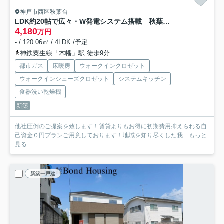
神戸市西区秋葉台
LDK約20帖で広々・W発電システム搭載 秋葉台3丁目
4,180
万円
- / 120.06㎡ / 4LDK /予定
神鉄粟生線「木幡」駅 徒歩9分
都市ガス
床暖房
ウォークインクロゼット
ウォークインシューズクロゼット
システムキッチン
食器洗い乾燥機
新築
他社圧倒のご提案を致します！賃貸よりもお得に初期費用抑えられる自
己資金０円プランご用意しております！地域を知り尽くした我...
もっと
見る
新築一戸建