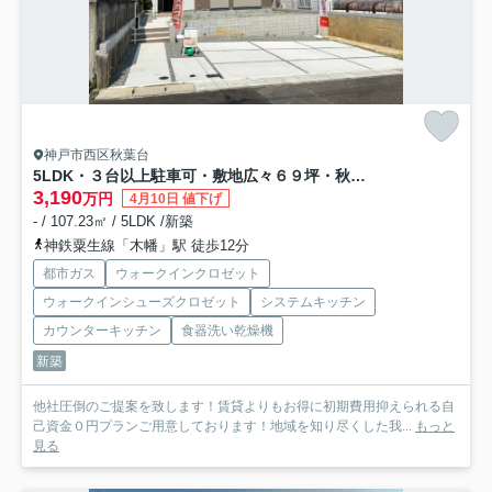
神戸市西区秋葉台
5LDK・３台以上駐車可・敷地広々６９坪・秋葉台 全１棟
3,190
万円
4月10日 値下げ
- / 107.23㎡ / 5LDK /新築
神鉄粟生線「木幡」駅 徒歩12分
都市ガス
ウォークインクロゼット
ウォークインシューズクロゼット
システムキッチン
カウンターキッチン
食器洗い乾燥機
新築
他社圧倒のご提案を致します！賃貸よりもお得に初期費用抑えられる自
己資金０円プランご用意しております！地域を知り尽くした我...
もっと
見る