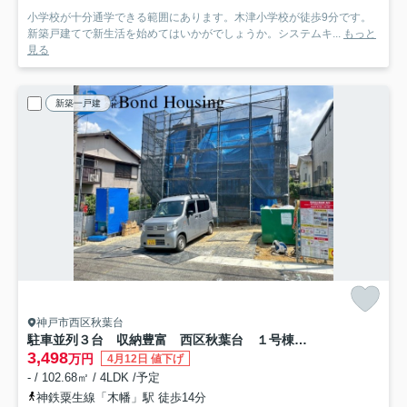
小学校が十分通学できる範囲にあります。木津小学校が徒歩9分です。
新築戸建てで新生活を始めてはいかがでしょうか。システムキ...
もっと
見る
新築一戸建
神戸市西区秋葉台
駐車並列３台 収納豊富 西区秋葉台 １号棟 新築戸建
3,498
万円
4月12日 値下げ
- / 102.68㎡ / 4LDK /予定
神鉄粟生線「木幡」駅 徒歩14分