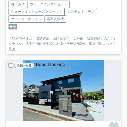
都市ガス
ウォークインクロゼット
ウォークインシューズクロゼット
システムキッチン
カウンターキッチン
浴室乾燥機
新築
「駐車並列３台 収納豊富 西区秋葉台 １号棟 新築戸建」のここが
イチオシ。通学区域の小学校は木津小学校徒歩3分。駅まで徒...
もっと
見る
新築一戸建