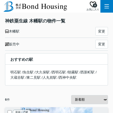
0
お気に入り
神鉄粟生線 木幡駅の物件一覧
木幡駅
変更
販売中
変更
おすすめの駅
明石駅
/
魚住駅
/
大久保駅
/
西明石駅
/
朝霧駅
/
西新町駅
/
大蔵谷駅
/
東二見駅
/
人丸前駅
/
西神中央駅
6
件
新築一戸建