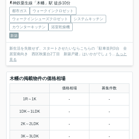
神鉄粟生線「木幡」駅 徒歩10分
都市ガス
ウォークインクロゼット
ウォークインシューズクロゼット
システムキッチン
カウンターキッチン
浴室乾燥機
新築
新生活を失敗せず、スタートさせたいならこちらの「駐車並列3台 全
居室南向き 西区秋葉台2丁目 新築戸建」はいかがでしょう...
もっと
見る
木幡の掲載物件の価格相場
価格相場
募集件数
-
-
1R～1K
-
-
1DK～1LDK
-
-
2K～2LDK
-
-
3K～3LDK