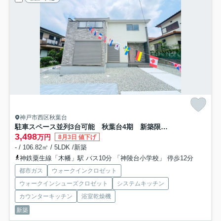
神戸市西区秋葉台
駐車スペース並列3台可能 秋葉台4期 新築限定1棟
3,498
万円
8月3日 値下げ
- / 106.82㎡ / 5LDK /新築
神鉄粟生線「木幡」駅 バス10分 「神陵台小学校」 停歩12分
都市ガス
ウォークインクロゼット
ウォークインシューズクロゼット
システムキッチン
カウンターキッチン
浴室乾燥機
新築