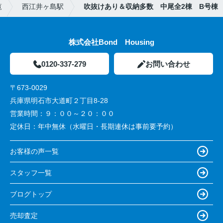
覧
西江井ヶ島駅
吹抜けあり＆収納多数 中尾全2棟 B号棟
株式会社Bond Housing
0120-337-279
お問い合わせ
〒673-0029
兵庫県明石市大道町２丁目8-28
営業時間：
９：００～２０：００
定休日：
年中無休（水曜日・長期連休は事前要予約）
お客様の声一覧
スタッフ一覧
ブログトップ
売却査定