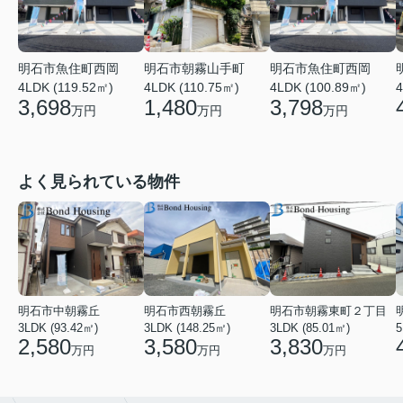
明石市魚住町西岡
明石市朝霧山手町
明石市魚住町西岡
4
4LDK (119.52㎡)
4LDK (110.75㎡)
4LDK (100.89㎡)
3,698
1,480
3,798
万円
万円
万円
よく見られている物件
明石市中朝霧丘
明石市西朝霧丘
明石市朝霧東町２丁目
3LDK (93.42㎡)
3LDK (148.25㎡)
3LDK (85.01㎡)
2,580
3,580
3,830
万円
万円
万円