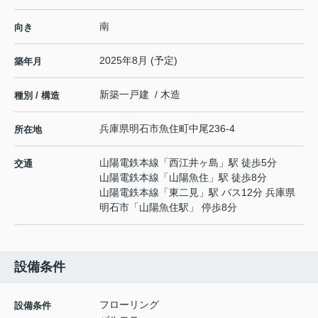
南
向き
2025年8月 (予定)
築年月
新築一戸建 / 木造
種別 / 構造
兵庫県
明石市
魚住町中尾
236-4
所在地
山陽電鉄本線
「
西江井ヶ島
」駅 徒歩5分
交通
山陽電鉄本線
「
山陽魚住
」駅 徒歩8分
山陽電鉄本線
「
東二見
」駅 バス12分 兵庫県
明石市「山陽魚住駅」 停歩8分
設備条件
フローリング
設備条件