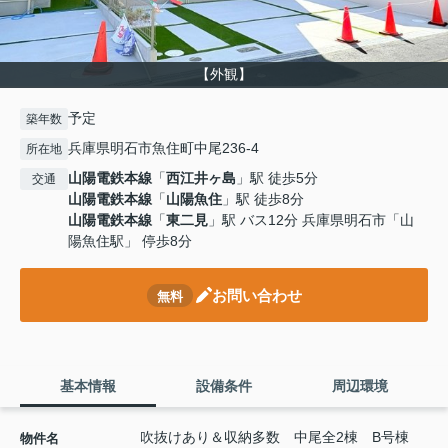
【外観】
予定
築年数
兵庫県明石市魚住町中尾236-4
所在地
山陽電鉄本線
「
西江井ヶ島
」駅 徒歩5分
交通
山陽電鉄本線
「
山陽魚住
」駅 徒歩8分
山陽電鉄本線
「
東二見
」駅 バス12分 兵庫県明石市「山
陽魚住駅」 停歩8分
お問い合わせ
無料
基本情報
設備条件
周辺環境
吹抜けあり＆収納多数 中尾全2棟 B号棟
物件名