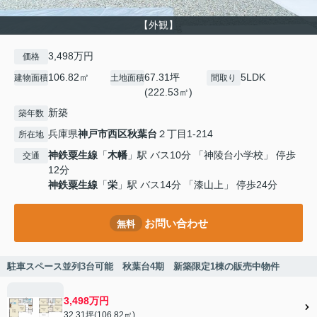
【外観】
3,498万円
価格
106.82㎡
67.31坪
5LDK
建物面積
土地面積
間取り
(222.53㎡)
新築
築年数
兵庫県
神戸市西区
秋葉台
２丁目1-214
所在地
神鉄粟生線
「
木幡
」駅 バス10分 「神陵台小学校」 停歩
交通
12分
神鉄粟生線
「
栄
」駅 バス14分 「漆山上」 停歩24分
お問い合わせ
無料
駐車スペース並列3台可能 秋葉台4期 新築限定1棟の販売中物件
3,498万円
32.31坪(106.82㎡)