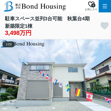
0
お気に入り
駐車スペース並列3台可能 秋葉台4期
新築限定1棟
3,498万円
1
/
29