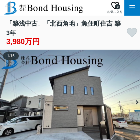
0
お気に入り
「築浅中古」「北西角地」魚住町住吉 築
3年
3,980万円
1
/
15