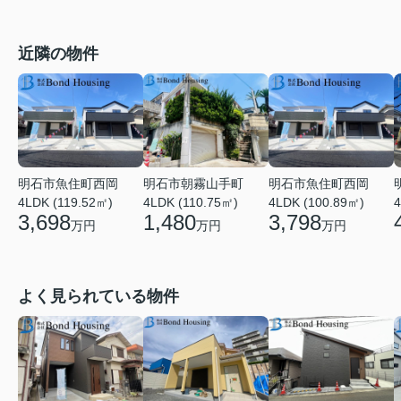
近隣の物件
明石市魚住町西岡
明石市朝霧山手町
明石市魚住町西岡
4
4LDK (119.52㎡)
4LDK (110.75㎡)
4LDK (100.89㎡)
3,698
1,480
3,798
万円
万円
万円
よく見られている物件