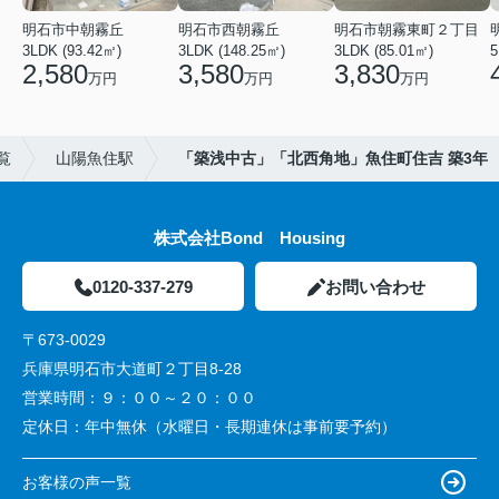
明石市中朝霧丘
明石市西朝霧丘
明石市朝霧東町２丁目
3LDK (93.42㎡)
3LDK (148.25㎡)
3LDK (85.01㎡)
2,580
3,580
3,830
万円
万円
万円
覧
山陽魚住駅
「築浅中古」「北西角地」魚住町住吉 築3年
株式会社Bond Housing
0120-337-279
お問い合わせ
〒673-0029
兵庫県明石市大道町２丁目8-28
営業時間：
９：００～２０：００
定休日：
年中無休（水曜日・長期連休は事前要予約）
お客様の声一覧