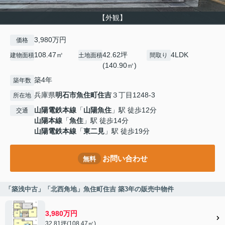
【外観】
3,980万円
価格
108.47㎡
42.62坪
4LDK
建物面積
土地面積
間取り
(140.90㎡)
築4年
築年数
兵庫県
明石市
魚住町住吉
３丁目1248-3
所在地
山陽電鉄本線
「
山陽魚住
」駅 徒歩12分
交通
山陽本線
「
魚住
」駅 徒歩14分
山陽電鉄本線
「
東二見
」駅 徒歩19分
お問い合わせ
無料
「築浅中古」「北西角地」魚住町住吉 築3年の販売中物件
3,980万円
32.81坪(108.47㎡)