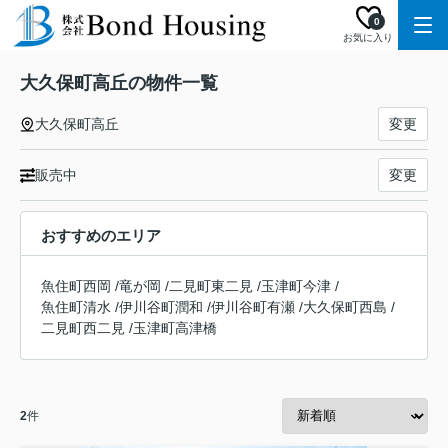
0
お気に入り
大久保町高丘の物件一覧
大久保町高丘
変更
販売中
変更
おすすめのエリア
魚住町西岡
/
竜が岡
/
二見町東二見
/
玉津町今津
/
魚住町清水
/
伊川谷町潤和
/
伊川谷町有瀬
/
大久保町西島
/
二見町西二見
/
玉津町高津橋
2
件