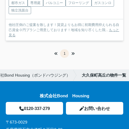
都市ガス
専用庭
バルコニー
フローリング
ガスコンロ
独立洗面台
他社圧倒のご提案を致します！賃貸よりもお得に初期費用抑えられる自
己資金０円プランご用意しております！地域を知り尽くした我...
もっと
見る
1
ond Housing（ボンドハウジング）
大久保町高丘の物件一覧
株式会社Bond Housing
0120-337-279
お問い合わせ
〒673-0029