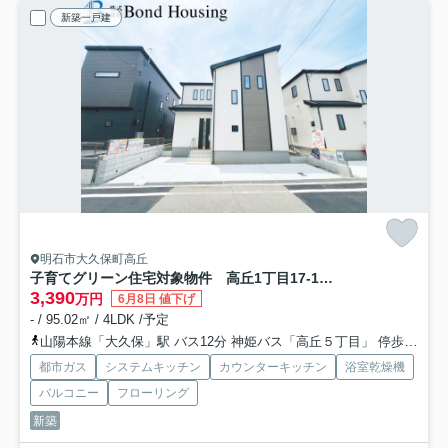
新築一戸建
明石市大久保町高丘
子育てグリーン住宅対象物件 高丘1丁目17-17 全2棟 B号棟
3,390
万円
6月8日 値下げ
- / 95.02㎡ / 4LDK /予定
山陽本線「大久保」駅 バス12分 神姫バス「高丘５丁目」 停歩10分
都市ガス
システムキッチン
カウンターキッチン
浴室乾燥機
バルコニー
フローリング
新築