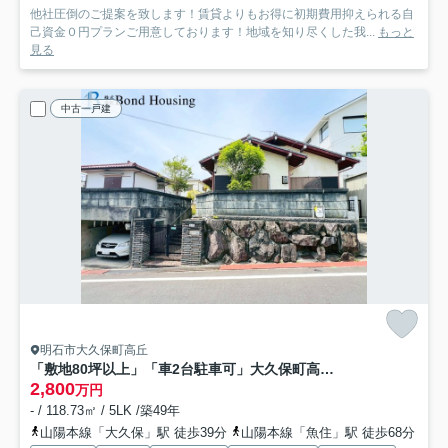
他社圧倒のご提案を致します！賃貸よりもお得に初期費用抑えられる自
己資金０円プランご用意しております！地域を知り尽くした我...
もっと
見る
中古一戸建
明石市大久保町高丘
「敷地80坪以上」「車2台駐車可」大久保町高丘1丁目 築44年
2,800
万円
- / 118.73㎡ / 5LK /築49年
山陽本線「大久保」駅 徒歩39分
山陽本線「魚住」駅 徒歩68分