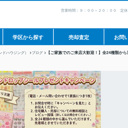
営業時間：９：００～２０：００ 定休
学区から探す
売却査定
お問
【ご家族でのご来店大歓迎！】全24種類から
ボンドハウジング）
ブログ