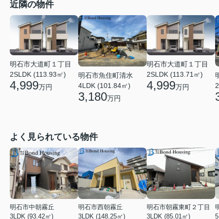
近隣の物件
明石市大道町１丁目
明石市大道町１丁目
2SLDK (113.93㎡)
2SLDK (113.71㎡)
明石市魚住町清水
4,999
4,999
2
4LDK (101.84㎡)
万円
万円
3,180
万円
よく見られている物件
明石市中朝霧丘
明石市西朝霧丘
明石市朝霧東町２丁目
3LDK (93.42㎡)
3LDK (148.25㎡)
3LDK (85.01㎡)