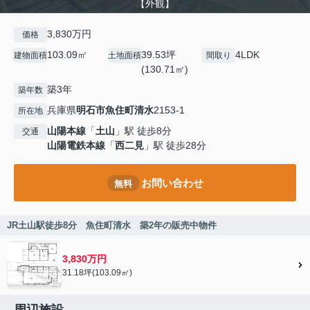
【外観】
3,830万円
価格
103.09㎡
39.53坪
4LDK
建物面積
土地面積
間取り
(130.71㎡)
築3年
築年数
兵庫県
明石市
魚住町清水
2153-1
所在地
山陽本線
「
土山
」駅 徒歩8分
交通
山陽電鉄本線
「
西二見
」駅 徒歩28分
お問い合わせ
無料
JR土山駅徒歩8分 魚住町清水 築2年の販売中物件
3,830万円
31.18坪(103.09㎡)