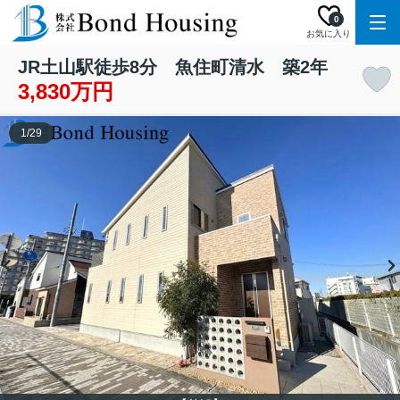
0
お気に入り
JR土山駅徒歩8分 魚住町清水 築2年
3,830万円
1
/
29