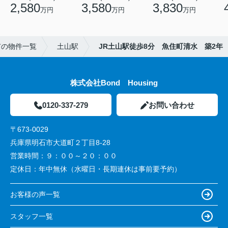
2,580
3,580
3,830
万円
万円
万円
市の物件一覧
土山駅
JR土山駅徒歩8分 魚住町清水 築2年
株式会社Bond Housing
0120-337-279
お問い合わせ
〒673-0029
兵庫県明石市大道町２丁目8-28
営業時間：
９：００～２０：００
定休日：
年中無休（水曜日・長期連休は事前要予約）
お客様の声一覧
スタッフ一覧