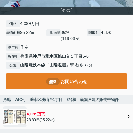
【外観】
4,099万円
価格
95.22㎡
36坪
4LDK
建物面積
土地面積
間取り
(119.03㎡)
予定
築年数
兵庫県
神戸市垂水区
桃山台
１丁目5-8
所在地
山陽電鉄本線
「
山陽塩屋
」駅 徒歩32分
交通
お問い合わせ
無料
角地 WIC付 垂水区桃山台1丁目 2号棟 新築戸建の販売中物件
4,099万円
28.80坪(95.22㎡)