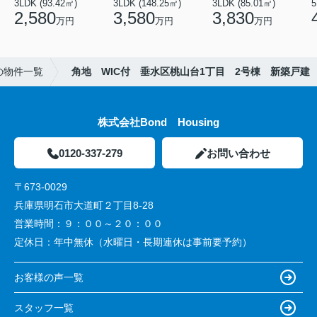
3LDK (93.42㎡)
3LDK (148.25㎡)
3LDK (85.01㎡)
2,580
3,580
3,830
万円
万円
万円
の物件一覧
角地 WIC付 垂水区桃山台1丁目 2号棟 新築戸建
株式会社Bond Housing
0120-337-279
お問い合わせ
〒673-0029
兵庫県明石市大道町２丁目8-28
営業時間：
９：００～２０：００
定休日：
年中無休（水曜日・長期連休は事前要予約）
お客様の声一覧
スタッフ一覧