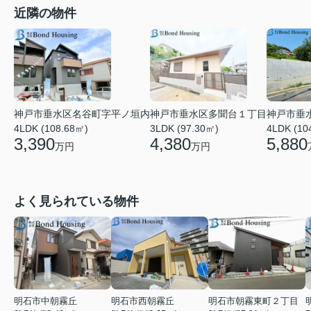
近隣の物件
神戸市垂水区名谷町字平ノ垣内
神戸市垂水区多聞台１丁目
神戸市垂
4LDK (108.68㎡)
3LDK (97.30㎡)
4LDK (10
3,390
4,380
5,880
万円
万円
よく見られている物件
明石市中朝霧丘
明石市西朝霧丘
明石市朝霧東町２丁目