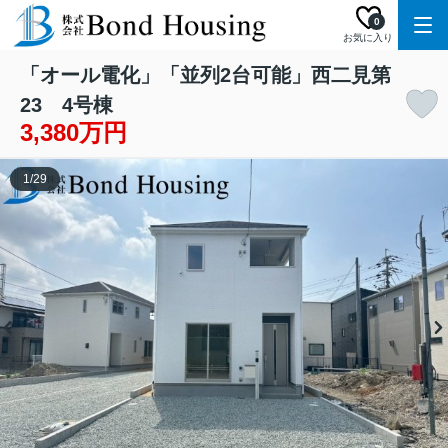
0
お気に入り
「オール電化」「並列2台可能」西二見第
23 4号棟
3,380万円
1
/
29