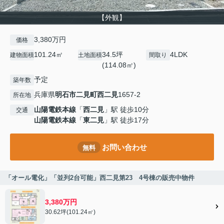
【外観】
3,380万円
価格
101.24㎡
34.5坪
4LDK
建物面積
土地面積
間取り
(114.08㎡)
予定
築年数
兵庫県
明石市
二見町西二見
1657-2
所在地
山陽電鉄本線
「
西二見
」駅 徒歩10分
交通
山陽電鉄本線
「
東二見
」駅 徒歩17分
お問い合わせ
無料
「オール電化」「並列2台可能」西二見第23 4号棟の販売中物件
3,380万円
30.62坪(101.24㎡)