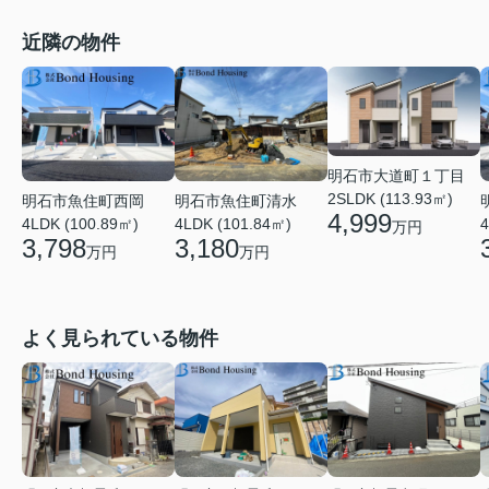
近隣の物件
明石市大道町１丁目
2SLDK (113.93㎡)
明石市魚住町西岡
明石市魚住町清水
4,999
4LDK (100.89㎡)
4LDK (101.84㎡)
4
万円
3,798
3,180
万円
万円
よく見られている物件