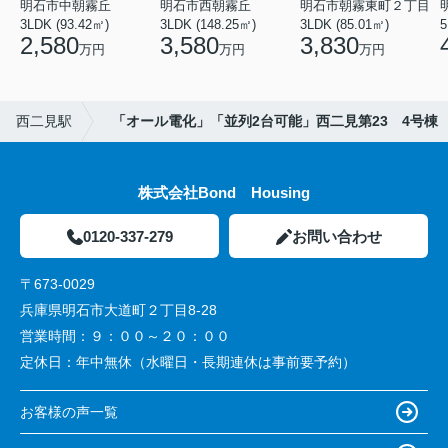
明石市中朝霧丘
明石市西朝霧丘
明石市朝霧東町２丁目
3LDK (93.42㎡)
3LDK (148.25㎡)
3LDK (85.01㎡)
2,580
3,580
3,830
万円
万円
万円
西二見駅
「オール電化」「並列2台可能」西二見第23 4号棟
株式会社Bond Housing
0120-337-279
お問い合わせ
〒673-0029
兵庫県明石市大道町２丁目8-28
営業時間：
９：００～２０：００
定休日：
年中無休（水曜日・長期連休は事前要予約）
お客様の声一覧