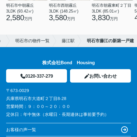
明石市中朝霧丘
明石市西朝霧丘
明石市朝霧東町２丁目
3LDK (93.42㎡)
3LDK (148.25㎡)
3LDK (85.01㎡)
2,580
3,580
3,830
万円
万円
万円
）
明石市の物件一覧
藤江駅
明石市藤江の新築一戸建
株式会社Bond Housing
0120-337-279
お問い合わせ
〒673-0029
兵庫県明石市大道町２丁目8-28
営業時間：
９：００～２０：００
定休日：
年中無休（水曜日・長期連休は事前要予約）
お客様の声一覧