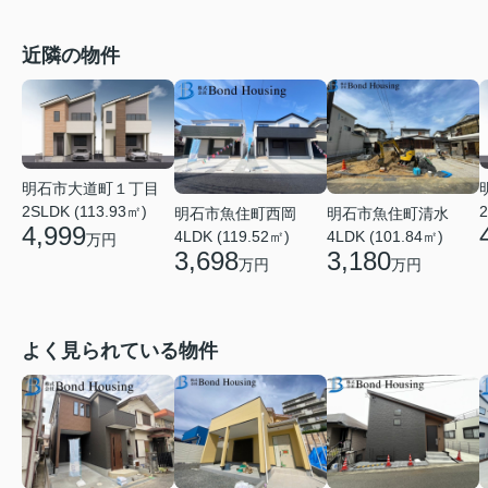
近隣の物件
明石市大道町１丁目
2SLDK (113.93㎡)
2
明石市魚住町西岡
明石市魚住町清水
4,999
4LDK (119.52㎡)
4LDK (101.84㎡)
万円
3,698
3,180
万円
万円
よく見られている物件