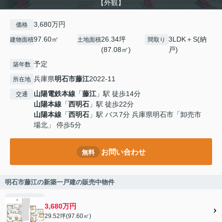
【外観】
3,680万円
価格
97.60㎡
26.34坪
3LDK＋S(納
建物面積
土地面積
間取り
(87.08㎡)
戸)
予定
築年数
兵庫県
明石市
藤江
2022-11
所在地
山陽電鉄本線
「
藤江
」駅 徒歩14分
交通
山陽本線
「
西明石
」駅 徒歩22分
山陽本線
「
西明石
」駅 バス7分 兵庫県明石市「卸売市
場北」 停歩5分
お問い合わせ
無料
明石市藤江の新築一戸建の販売中物件
3,680万円
29.52坪(97.60㎡)