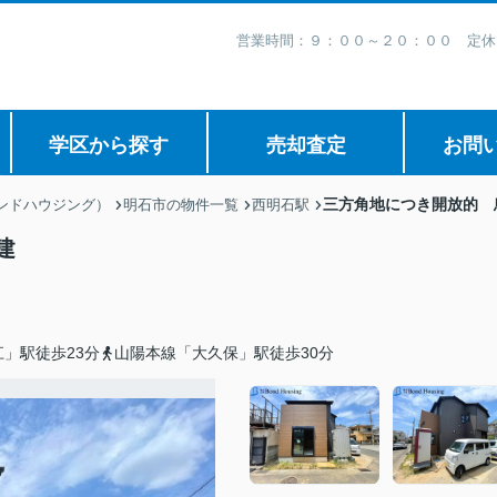
営業時間：９：００～２０：００ 定休
学区から探す
売却査定
お問
三方角地につき開放的 
ボンドハウジング）
明石市の物件一覧
西明石駅
建
」駅徒歩23分
山陽本線「大久保」駅徒歩30分