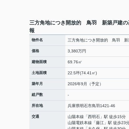
三方角地につき開放的 鳥羽 新築戸建の
報
物件名
三方角地につき開放的 鳥羽 新
価格
3,380万円
建物面積
69.76㎡
土地面積
22.5坪(74.41㎡)
築年月
2026年9月（予定）
総戸数
-
所在地
兵庫県
明石市
鳥羽
1421-46
交通
山陽本線
「
西明石
」駅 徒歩15分
山陽電鉄本線
「
藤江
」駅 徒歩23
山陽本線
「
大久保
」駅 徒歩30分