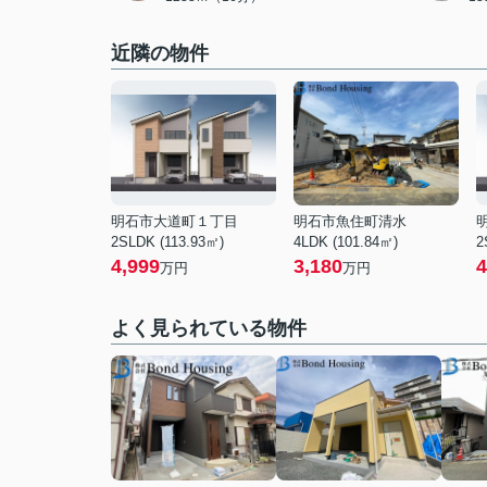
近隣の物件
明石市大道町１丁目
明石市魚住町清水
2SLDK (113.93㎡)
4LDK (101.84㎡)
2
4,999
3,180
4
万円
万円
よく見られている物件