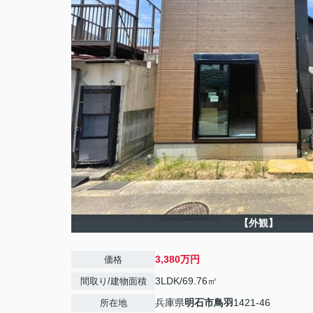
【外観】
3,380万円
価格
3LDK/69.76㎡
間取り/建物面積
兵庫県
明石市
鳥羽
1421-46
所在地