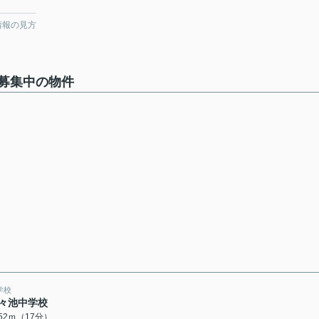
情報の見方
募集中の物件
学校
々池中学校
352ｍ（17分）