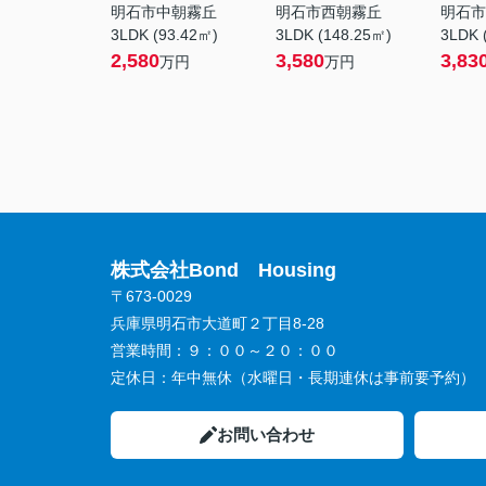
明石市中朝霧丘
明石市西朝霧丘
明石市
3LDK (93.42㎡)
3LDK (148.25㎡)
3LDK 
2,580
3,580
3,83
万円
万円
株式会社Bond Housing
〒673-0029
兵庫県明石市大道町２丁目8-28
営業時間：
９：００～２０：００
定休日：
年中無休（水曜日・長期連休は事前要予約）
お問い合わせ