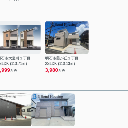
明石市大道町１丁目
明石市藤が丘１丁目
SLDK (113.71㎡)
2SLDK (110.13㎡)
,999
3,980
万円
万円