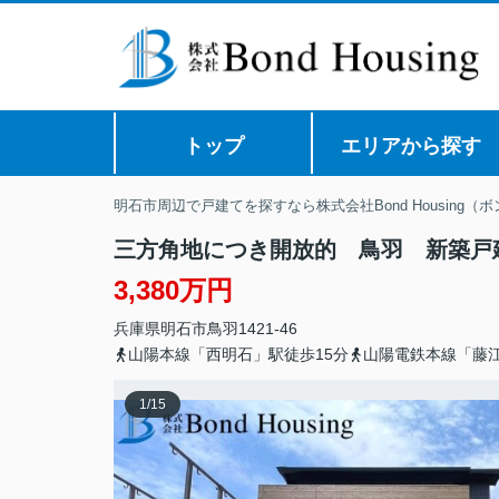
トップ
エリアから探す
明石市周辺で戸建てを探すなら株式会社Bond Housing（
三方角地につき開放的 鳥羽 新築戸
3,380万円
兵庫県
明石市
鳥羽
1421-46
山陽本線「西明石」駅徒歩15分
山陽電鉄本線「藤江
1
/
15