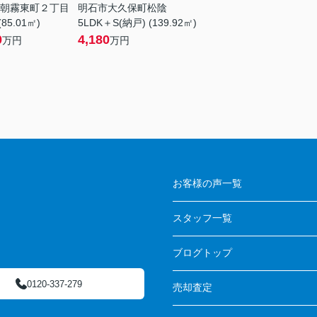
朝霧東町２丁目
明石市大久保町松陰
(85.01㎡)
5LDK＋S(納戸) (139.92㎡)
0
4,180
万円
万円
お客様の声一覧
スタッフ一覧
ブログトップ
0120-337-279
売却査定