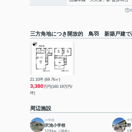
三方角地につき開放的 鳥羽 新築戸建で
21.10坪 (69.76㎡)
3,380
万円(160.19万円/
坪)
周辺施設
小学校
中
沢池小学校
野
1233ｍ（16分）
1