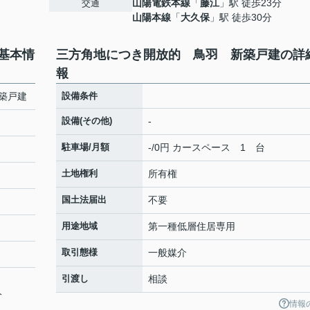
山陽電鉄本線
「
藤江
」駅 徒歩23分
交通
山陽本線
「
大久保
」駅 徒歩30分
基本情
三方角地につき開放的 鳥羽 新築戸建の詳
報
築戸建
設備条件
設備(その他)
-
駐車場/月額
-/0円 カースペース 1 台
土地権利
所有権
国土法届出
不要
用途地域
第一種低層住居専用
取引態様
一般媒介
引渡し
相談
分
情報