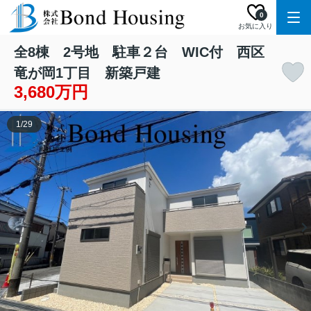
0
お気に入り
全8棟 2号地 駐車２台 WIC付 西区
竜が岡1丁目 新築戸建
3,680万円
1
/
29