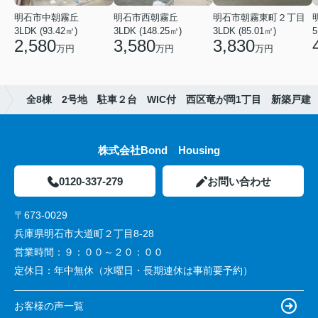
明石市中朝霧丘
明石市西朝霧丘
明石市朝霧東町２丁目
3LDK (93.42㎡)
3LDK (148.25㎡)
3LDK (85.01㎡)
2,580
3,580
3,830
万円
万円
万円
全8棟 2号地 駐車２台 WIC付 西区竜が岡1丁目 新築戸建
株式会社Bond Housing
0120-337-279
お問い合わせ
〒673-0029
兵庫県明石市大道町２丁目8-28
営業時間：
９：００～２０：００
定休日：
年中無休（水曜日・長期連休は事前要予約）
お客様の声一覧