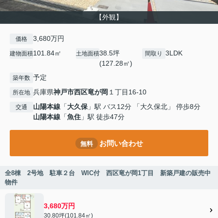
【外観】
3,680万円
価格
101.84㎡
38.5坪
3LDK
建物面積
土地面積
間取り
(127.28㎡)
予定
築年数
兵庫県
神戸市西区
竜が岡
１丁目16-10
所在地
山陽本線
「
大久保
」駅 バス12分 「大久保北」 停歩8分
交通
山陽本線
「
魚住
」駅 徒歩47分
お問い合わせ
無料
全8棟 2号地 駐車２台 WIC付 西区竜が岡1丁目 新築戸建の販売中
物件
3,680万円
30.80坪(101.84㎡)