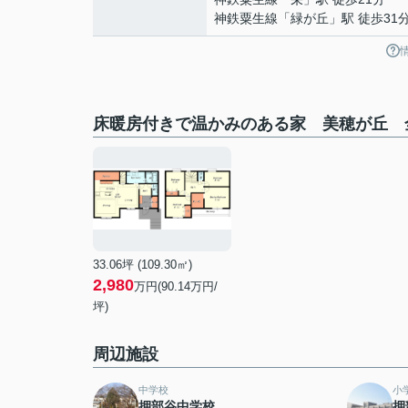
神鉄粟生線
「
緑が丘
」駅 徒歩31
床暖房付きで温かみのある家 美穂が丘 全
33.06坪 (109.30㎡)
2,980
万円(90.14万円/
坪)
周辺施設
中学校
小
押部谷中学校
押