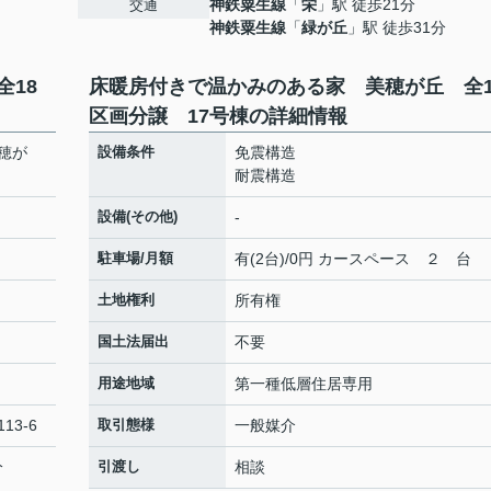
神鉄粟生線
「
栄
」駅 徒歩21分
交通
神鉄粟生線
「
緑が丘
」駅 徒歩31分
18
床暖房付きで温かみのある家 美穂が丘 全1
区画分譲 17号棟の詳細情報
穂が
設備条件
免震構造
耐震構造
設備(その他)
-
駐車場/月額
有(2台)/0円 カースペース ２ 台
土地権利
所有権
国土法届出
不要
用途地域
第一種低層住居専用
13-6
取引態様
一般媒介
分
引渡し
相談