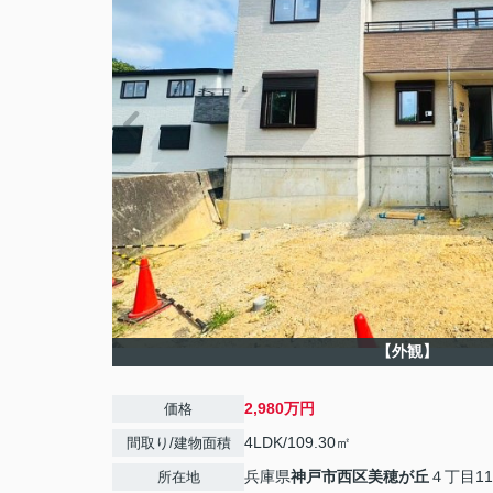
【外観】
2,980万円
価格
4LDK/109.30㎡
間取り/建物面積
兵庫県
神戸市西区
美穂が丘
４丁目11
所在地