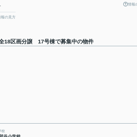
情報
分
情報の見方
18区画分譲 17号棟で募集中の物件
学校
部谷小学校