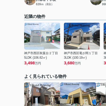
639ｍ（8分）
9
近隣の物件
神戸市西区秋葉台２丁目
神戸市西区竜が岡１丁目
5LDK (106.82㎡)
3LDK (100.19㎡)
3
3,498
3,680
3
万円
万円
よく見られている物件