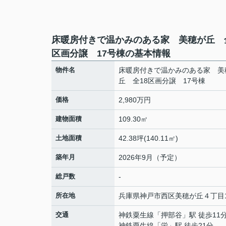
床暖房付きで温かみのある家 美穂が丘 全
区画分譲 17号棟の基本情報
物件名
床暖房付きで温かみのある家 美
丘 全18区画分譲 17号棟
価格
2,980万円
建物面積
109.30㎡
土地面積
42.38坪(140.11㎡)
築年月
2026年9月（予定）
総戸数
-
所在地
兵庫県
神戸市西区
美穂が丘
４丁目1
交通
神鉄粟生線
「
押部谷
」駅 徒歩11
神鉄粟生線
「
栄
」駅 徒歩21分