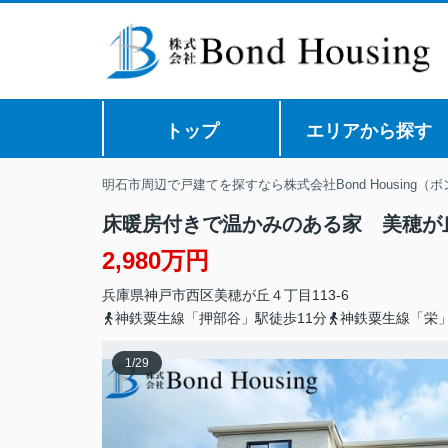
トップ
エリアから探す
明石市周辺で戸建てを探すなら株式会社Bond Housing（
床暖房付きで温かみのある家 美穂が丘
2,980万円
兵庫県
神戸市西区
美穂が丘
４丁目113-6
神鉄粟生線「押部谷」駅徒歩11分
神鉄粟生線「栄」
1
/
29