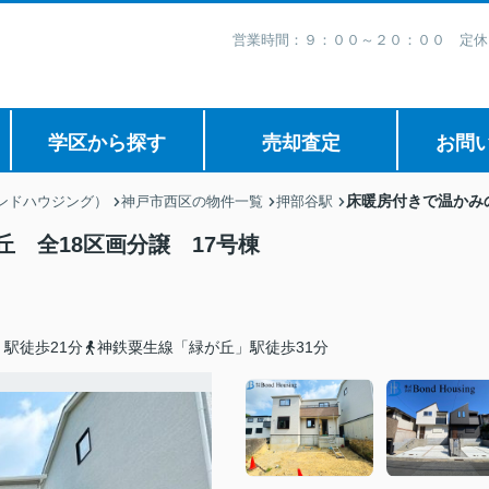
営業時間：９：００～２０：００ 定休
学区から探す
売却査定
お問
床暖房付きで温かみ
ボンドハウジング）
神戸市西区の物件一覧
押部谷駅
 全18区画分譲 17号棟
駅徒歩21分
神鉄粟生線「緑が丘」駅徒歩31分