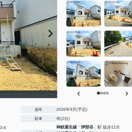
2026年9月(予定)
築年
有(2台)
駐車
神鉄粟生線
「
押部谷
」駅 徒歩11分
3-6