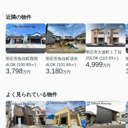
近隣の物件
明石市大道町１丁目
2SLDK (113.93㎡)
明石市魚住町西岡
明石市魚住町清水
4,999
4LDK (100.89㎡)
4LDK (101.84㎡)
4
万円
3,798
3,180
万円
万円
よく見られている物件