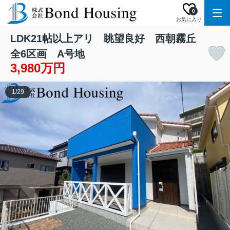
0
お気に入り
LDK21帖以上アリ 眺望良好 西朝霧丘
全6区画 A号地
3,980万円
1
/
29