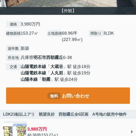
【外観】
3,980万円
価格
153.27㎡
68.96坪
3LDK
建物面積
土地面積
間取り
(227.99㎡)
新築
築年数
兵庫県
明石市
西朝霧丘
6-38
所在地
山陽電鉄本線
「
大蔵谷
」駅 徒歩18分
交通
山陽電鉄本線
「
人丸前
」駅 徒歩19分
山陽本線
「
朝霧
」駅 徒歩24分
お問い合わせ
無料
LDK21帖以上アリ 眺望良好 西朝霧丘全6区画 A号地の販売中物件
3,980万円
46.36坪(153.27㎡)