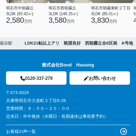
明石市中朝霧丘
明石市西朝霧丘
明石市朝霧東町２丁目
3LDK (93.42㎡)
3LDK (148.25㎡)
3LDK (85.01㎡)
2,580
3,580
3,830
万円
万円
万円
蔵谷駅
LDK21帖以上アリ 眺望良好 西朝霧丘全6区画 A号地
株式会社Bond Housing
0120-337-279
お問い合わせ
〒673-0029
兵庫県明石市大道町２丁目8-28
営業時間：
９：００～２０：００
定休日：
年中無休（水曜日・長期連休は事前要予約）
お客様の声一覧