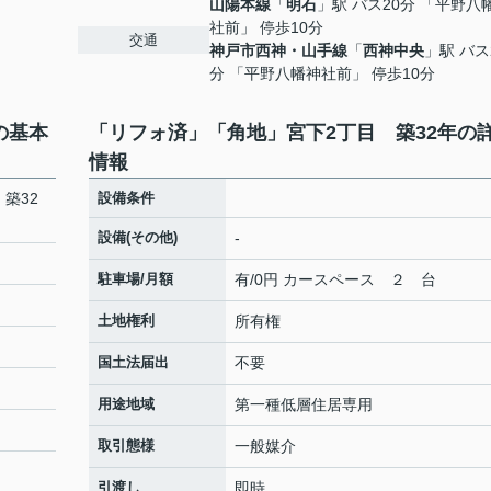
山陽本線
「
明石
」駅 バス20分 「平野八
社前」 停歩10分
交通
神戸市西神・山手線
「
西神中央
」駅 バス
分 「平野八幡神社前」 停歩10分
の基本
「リフォ済」「角地」宮下2丁目 築32年の
情報
築32
設備条件
設備(その他)
-
駐車場/月額
有/0円 カースペース ２ 台
土地権利
所有権
国土法届出
不要
用途地域
第一種低層住居専用
取引態様
一般媒介
引渡し
即時