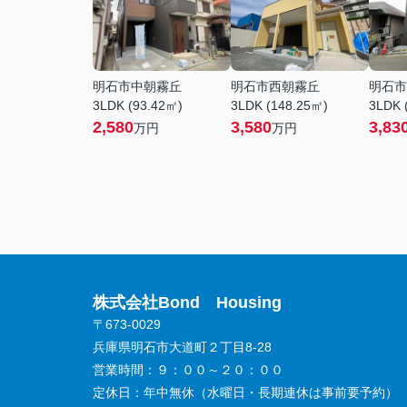
明石市中朝霧丘
明石市西朝霧丘
明石市
3LDK (93.42㎡)
3LDK (148.25㎡)
3LDK 
2,580
3,580
3,83
万円
万円
株式会社Bond Housing
〒673-0029
兵庫県明石市大道町２丁目8-28
営業時間：
９：００～２０：００
定休日：
年中無休（水曜日・長期連休は事前要予約）