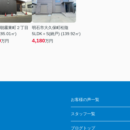
朝霧東町２丁目
明石市大久保町松陰
(85.01㎡)
5LDK＋S(納戸) (139.92㎡)
0
4,180
万円
万円
お客様の声一覧
スタッフ一覧
ブログトップ