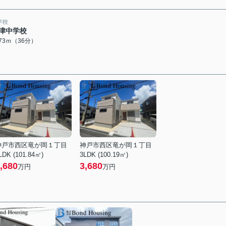
学校
津中学校
873ｍ（36分）
神戸市西区竜が岡１丁目
神戸市西区竜が岡１丁目
LDK (101.84㎡)
3LDK (100.19㎡)
,680
3,680
万円
万円