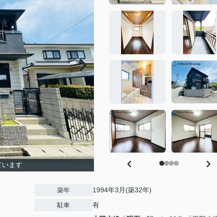
ています
1994年3月(築32年)
築年
有
駐車