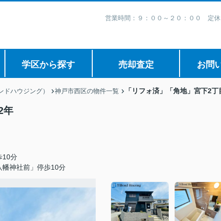
営業時間：９：００～２０：００ 定休
学区から探す
売却査定
お問
「リフォ済」「角地」宮下2丁
ボンドハウジング）
神戸市西区の物件一覧
2年
10分
幡神社前」停歩10分