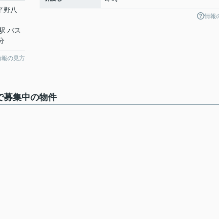
「平野八
情報
駅 バス
分
情報の見方
で募集中の物件