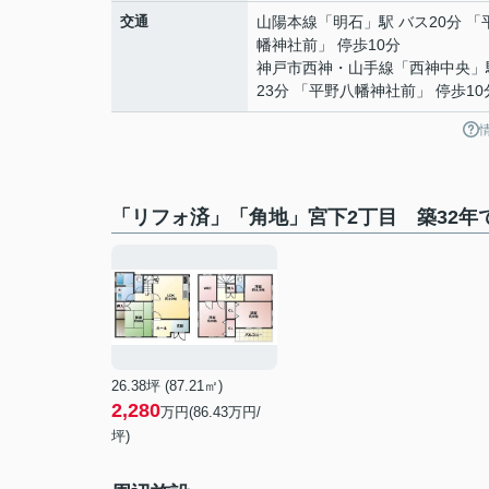
交通
山陽本線
「
明石
」駅 バス20分 
幡神社前」 停歩10分
神戸市西神・山手線
「
西神中央
」
23分 「平野八幡神社前」 停歩10
「リフォ済」「角地」宮下2丁目 築32年
26.38坪 (87.21㎡)
2,280
万円(86.43万円/
坪)