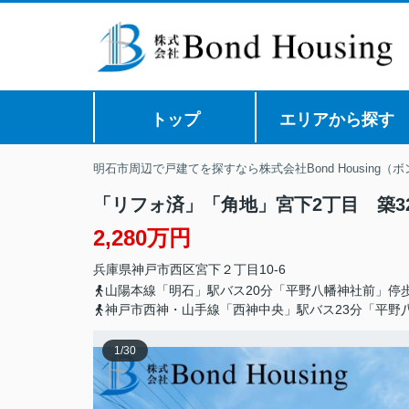
トップ
エリアから探す
明石市周辺で戸建てを探すなら株式会社Bond Housing（
「リフォ済」「角地」宮下2丁目 築3
2,280万円
兵庫県
神戸市西区
宮下
２丁目10-6
山陽本線「明石」駅バス20分「平野八幡神社前」停歩
神戸市西神・山手線「西神中央」駅バス23分「平野八
1
/
30