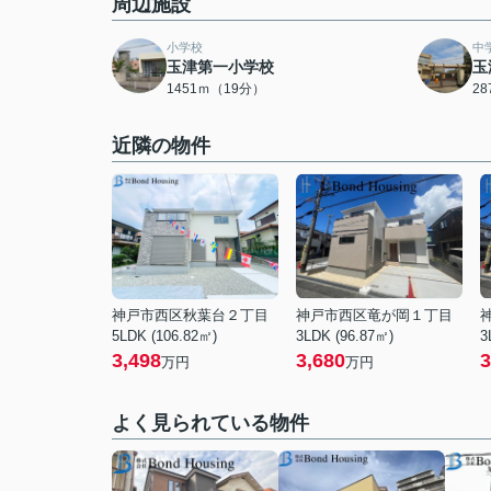
周辺施設
小学校
中
玉津第一小学校
玉
1451ｍ（19分）
2
近隣の物件
神戸市西区秋葉台２丁目
神戸市西区竜が岡１丁目
5LDK (106.82㎡)
3LDK (96.87㎡)
3
3,498
3,680
3
万円
万円
よく見られている物件