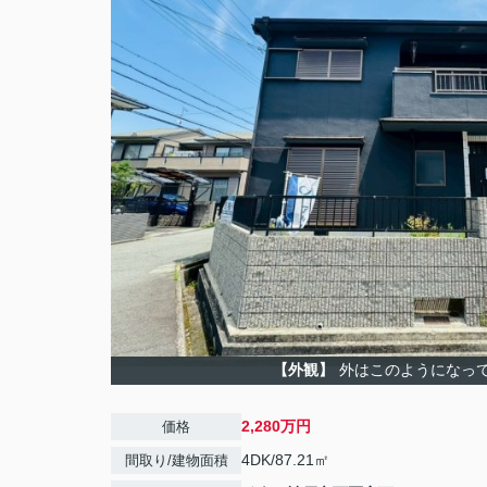
【外観】
外はこのようになっ
2,280万円
価格
4DK/87.21㎡
間取り/建物面積