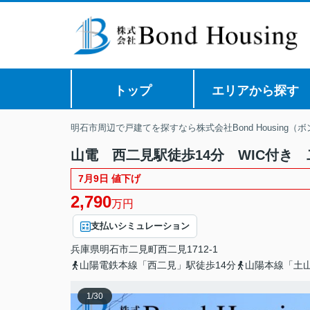
トップ
エリアから探す
明石市周辺で戸建てを探すなら株式会社Bond Housing（
山電 西二見駅徒歩14分 WIC付き
7月9日 値下げ
2,790
万円
支払いシミュレーション
兵庫県
明石市
二見町西二見
1712-1
山陽電鉄本線「西二見」駅徒歩14分
山陽本線「土山
1
/
30