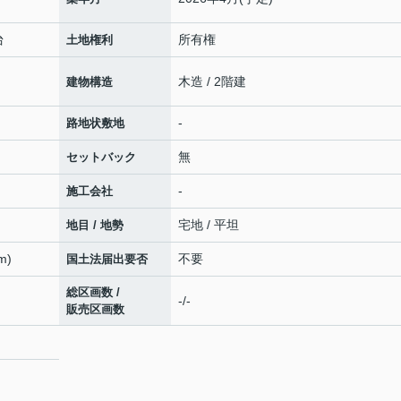
台
所有権
土地権利
木造 / 2階建
建物構造
-
路地状敷地
無
セットバック
-
施工会社
宅地 / 平坦
地目 / 地勢
m)
不要
国土法届出要否
総区画数 /
-/-
販売区画数