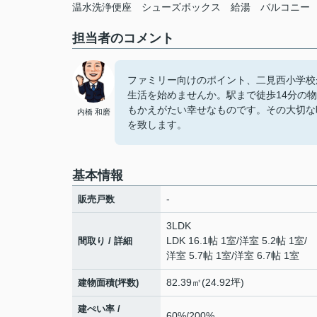
温水洗浄便座
シューズボックス
給湯
バルコニー
担当者のコメント
ファミリー向けのポイント、二見西小学校が
生活を始めませんか。駅まで徒歩14分の
もかえがたい幸せなものです。その大切な
内橋 和磨
を致します。
基本情報
-
販売戸数
3LDK
LDK 16.1帖 1室
/
洋室 5.2帖 1室
/
間取り / 詳細
洋室 5.7帖 1室
/
洋室 6.7帖 1室
82.39㎡(24.92坪)
建物面積(坪数)
建ぺい率 /
60%/200%