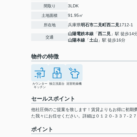
3LDK
間取り
91.95㎡
土地面積
兵庫県
明石市
二見町西二見
1712-1
所在地
山陽電鉄本線
「
西二見
」駅 徒歩14
交通
山陽本線
「
土山
」駅 徒歩16分
物件の特徴
カウンター
独立洗面台
浴室乾燥機
キッチン
セールスポイント
他社圧倒のご提案を致します！賃貸よりもお得に初期
た我々にお任せください。詳細は０１２０-３３７-２
ポイント