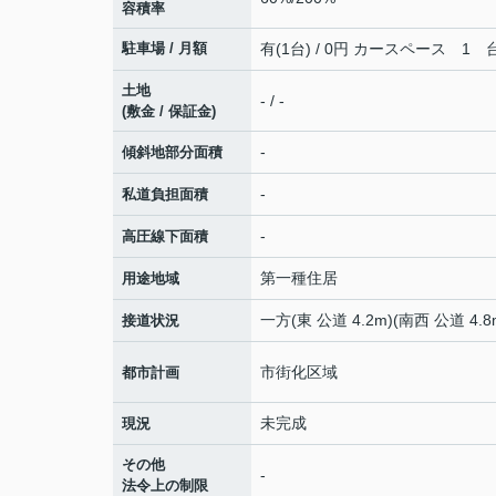
容積率
駐車場 / 月額
有(1台) / 0円 カースペース 1 
土地
- / -
(敷金 / 保証金)
-
傾斜地部分面積
-
私道負担面積
-
高圧線下面積
第一種住居
用途地域
一方(東 公道 4.2m)(南西 公道 4.8
接道状況
市街化区域
都市計画
未完成
現況
その他
-
法令上の制限