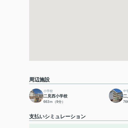
周辺施設
小学校
中
二見西小学校
二
663ｍ（9分）
7
支払いシミュレーション