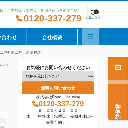
日：年中無休（水曜日・長期連休は事前要予約）
0
0120-337-279
お気に入り
い合わせ
会社概要
 二見町西二見 新築戸建
に入り
お気軽にお問い合わせください
無料お問い合わせ
株式会社Bond Housing
来店予約
0120-337-279
９：００～２０：００
（休：年中無休（水曜日・長期連休は事
前要予約））