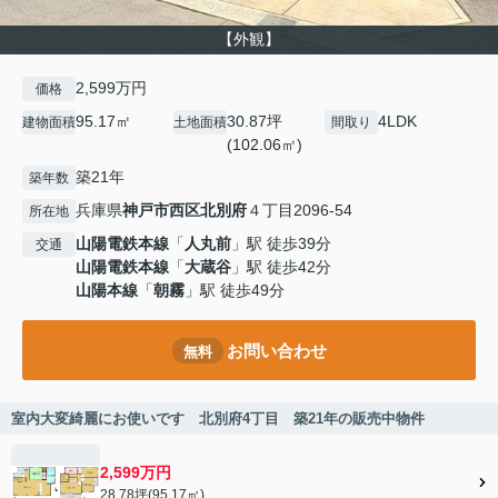
【外観】
2,599万円
価格
95.17㎡
30.87坪
4LDK
建物面積
土地面積
間取り
(102.06㎡)
築21年
築年数
兵庫県
神戸市西区
北別府
４丁目2096-54
所在地
山陽電鉄本線
「
人丸前
」駅 徒歩39分
交通
山陽電鉄本線
「
大蔵谷
」駅 徒歩42分
山陽本線
「
朝霧
」駅 徒歩49分
お問い合わせ
無料
室内大変綺麗にお使いです 北別府4丁目 築21年の販売中物件
2,599万円
28.78坪(95.17㎡)