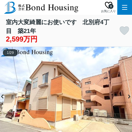
0
お気に入り
室内大変綺麗にお使いです 北別府4丁
目 築21年
2,599万円
1
/
29