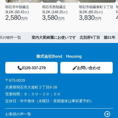
明石市中朝霧丘
明石市西朝霧丘
明石市朝霧東町２丁目
3LDK (93.42㎡)
3LDK (148.25㎡)
3LDK (85.01㎡)
2,580
3,580
3,830
万円
万円
万円
区の物件一覧
室内大変綺麗にお使いです 北別府4丁目 築21年
株式会社Bond Housing
0120-337-279
お問い合わせ
〒673-0029
兵庫県明石市大道町２丁目8-28
営業時間：
９：００～２０：００
定休日：
年中無休（水曜日・長期連休は事前要予約）
お客様の声一覧