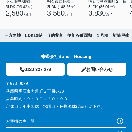
明石市中朝霧丘
明石市西朝霧丘
明石市朝霧東町２丁目
3LDK (93.42㎡)
3LDK (148.25㎡)
3LDK (85.01㎡)
2,580
3,580
3,830
万円
万円
万円
三方角地 LDK19帖 収納豊富 伊川谷町潤和 １号棟 新築戸建
株式会社Bond Housing
0120-337-279
お問い合わせ
〒673-0029
兵庫県明石市大道町２丁目8-28
営業時間：
９：００～２０：００
定休日：
年中無休（水曜日・長期連休は事前要予約）
お客様の声一覧