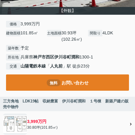
【外観】
3,999万円
価格
101.85㎡
30.93坪
4LDK
建物面積
土地面積
間取り
(102.26㎡)
予定
築年数
兵庫県
神戸市西区
伊川谷町潤和
1300-1
所在地
山陽電鉄本線
「
人丸前
」駅 徒歩23分
交通
お問い合わせ
無料
三方角地 LDK19帖 収納豊富 伊川谷町潤和 １号棟 新築戸建の販
売中物件
3,999万円
30.80坪(101.85㎡)