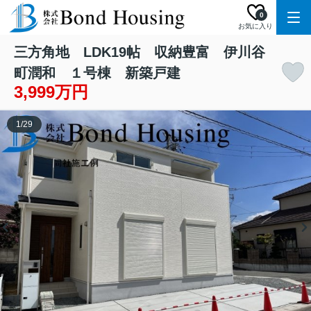
0
お気に入り
三方角地 LDK19帖 収納豊富 伊川谷
町潤和 １号棟 新築戸建
3,999万円
1
/
29