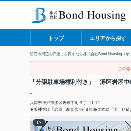
トップ
エリアから探す
明石市周辺で戸建てを探すなら株式会社Bond Housing（
この物
「分譲駐車場権利付き」 灘区岩屋中
-
兵庫県
神戸市灘区
岩屋中町
３丁目1-12
阪神本線「岩屋」駅徒歩4分
東海道本線「灘」駅徒
1
/
7