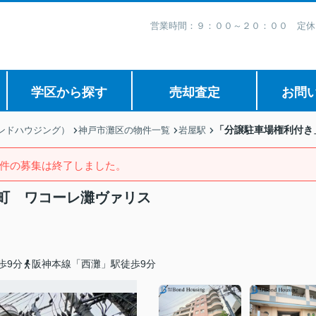
営業時間：９：００～２０：００ 定休
学区から探す
売却査定
お問
「分譲駐車場権利付き
ボンドハウジング）
神戸市灘区の物件一覧
岩屋駅
件の募集は終了しました。
町 ワコーレ灘ヴァリス
歩9分
阪神本線「西灘」駅徒歩9分