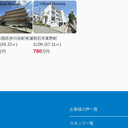
市西区伊川谷町有瀬
明石市東野町
 (55.22㎡)
1LDK (57.11㎡)
780
万円
万円
お客様の声一覧
スタッフ一覧