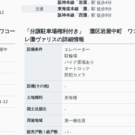
阪神本線
「
岩屋
」駅 徒歩4分
東海道本線
「
灘
」駅 徒歩9分
交通
12
阪神本線
「
西灘
」駅 徒歩9分
ワコー
「分譲駐車場権利付き」 灘区岩屋中町 ワ
レ灘ヴァリスの詳細情報
屋中
設備条件
エレベーター
駐輪場
バイク置場あり
オートロック
防犯カメラ
設備(その他)
-
土地権利
所有権
-12
国土法届出
-
用途地域
第一種住居
販売戸数 / 総戸数
- / -