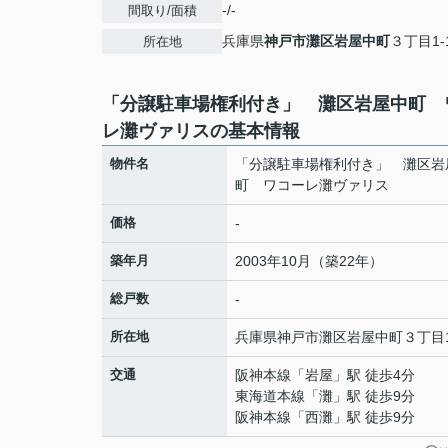
-/-
間取り/面積
兵庫県
神戸市灘区
岩屋中町
３丁目1-
所在地
「分譲駐車場権利付き」 灘区岩屋中町 
レ灘ヴァリスの基本情報
物件名
「分譲駐車場権利付き」 灘区岩
町 ワコーレ灘ヴァリス
価格
-
築年月
2003年10月（築22年）
総戸数
-
所在地
兵庫県
神戸市灘区
岩屋中町
３丁目1
交通
阪神本線
「
岩屋
」駅 徒歩4分
東海道本線
「
灘
」駅 徒歩9分
阪神本線
「
西灘
」駅 徒歩9分