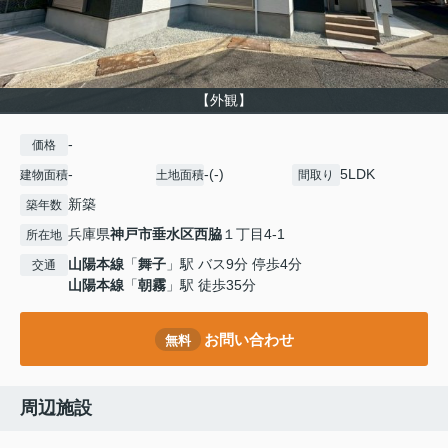
【外観】
-
価格
-
-(-)
5LDK
建物面積
土地面積
間取り
新築
築年数
兵庫県
神戸市垂水区
西脇
１丁目4-1
所在地
山陽本線
「
舞子
」駅 バス9分 停歩4分
交通
山陽本線
「
朝霧
」駅 徒歩35分
お問い合わせ
無料
周辺施設