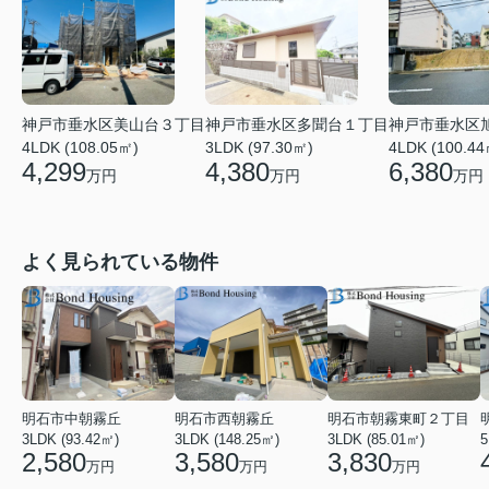
神戸市垂水区美山台３丁目
神戸市垂水区多聞台１丁目
神戸市垂水区
4LDK (108.05㎡)
3LDK (97.30㎡)
4LDK (100.44
4,299
4,380
6,380
万円
万円
万円
よく見られている物件
明石市中朝霧丘
明石市西朝霧丘
明石市朝霧東町２丁目
3LDK (93.42㎡)
3LDK (148.25㎡)
3LDK (85.01㎡)
2,580
3,580
3,830
万円
万円
万円