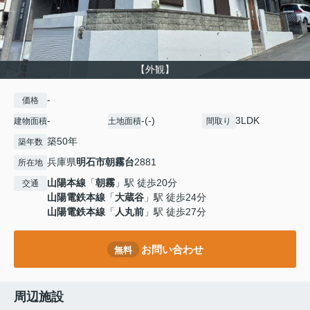
【外観】
-
価格
-
-(-)
3LDK
建物面積
土地面積
間取り
築50年
築年数
兵庫県
明石市
朝霧台
2881
所在地
山陽本線
「
朝霧
」駅 徒歩20分
交通
山陽電鉄本線
「
大蔵谷
」駅 徒歩24分
山陽電鉄本線
「
人丸前
」駅 徒歩27分
お問い合わせ
無料
周辺施設