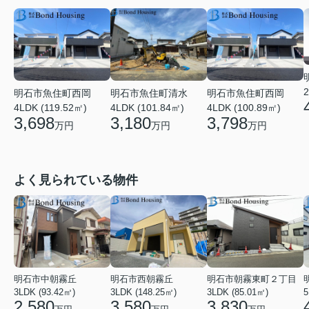
2
明石市魚住町西岡
明石市魚住町清水
明石市魚住町西岡
4LDK (119.52㎡)
4LDK (101.84㎡)
4LDK (100.89㎡)
3,698
3,180
3,798
万円
万円
万円
よく見られている物件
明石市中朝霧丘
明石市西朝霧丘
明石市朝霧東町２丁目
3LDK (93.42㎡)
3LDK (148.25㎡)
3LDK (85.01㎡)
2,580
3,580
3,830