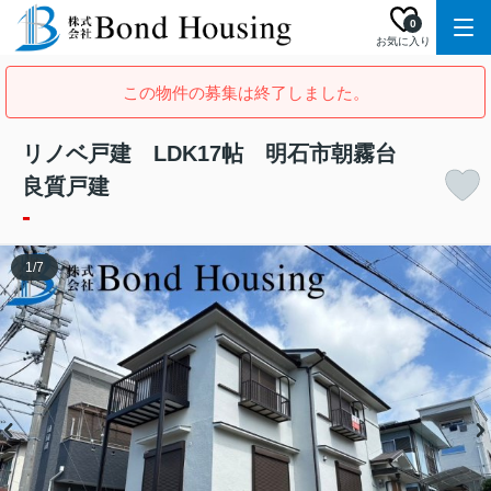
0
お気に入り
この物件の募集は終了しました。
リノベ戸建 LDK17帖 明石市朝霧台
良質戸建
-
1
/
7