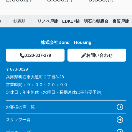
万円
万円
万円
覧
朝霧駅
リノベ戸建 LDK17帖 明石市朝霧台 良質戸建
株式会社Bond Housing
0120-337-279
お問い合わせ
〒673-0029
兵庫県明石市大道町２丁目8-28
営業時間：
９：００～２０：００
定休日：
年中無休（水曜日・長期連休は事前要予約）
お客様の声一覧
スタッフ一覧