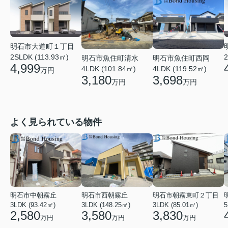
明石市大道町１丁目
2SLDK (113.93㎡)
2
明石市魚住町清水
明石市魚住町西岡
4,999
4LDK (101.84㎡)
4LDK (119.52㎡)
万円
3,180
3,698
万円
万円
よく見られている物件
明石市中朝霧丘
明石市西朝霧丘
明石市朝霧東町２丁目
3LDK (93.42㎡)
3LDK (148.25㎡)
3LDK (85.01㎡)
2,580
3,580
3,830
万円
万円
万円