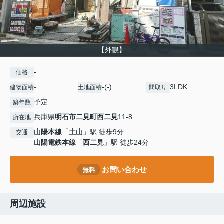
【外観】
-
価格
-
-(-)
3LDK
建物面積
土地面積
間取り
予定
築年数
兵庫県
明石市
二見町西二見
11-8
所在地
山陽本線
「
土山
」駅 徒歩9分
交通
山陽電鉄本線
「
西二見
」駅 徒歩24分
お問い合わせ
無料
周辺施設