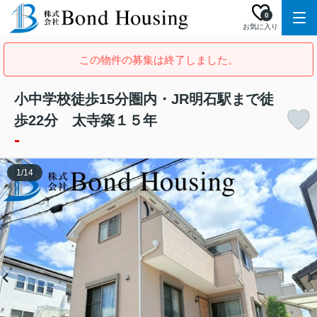
0
お気に入り
この物件の募集は終了しました。
小中学校徒歩15分圏内・JR明石駅まで徒
歩22分 太寺築１５年
-
1
/
14