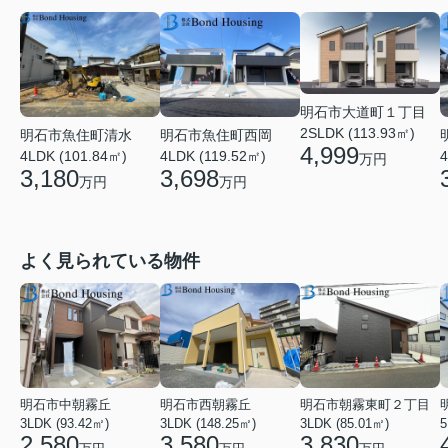
明石市大道町１丁目
2SLDK (113.93㎡)
明石市魚住町清水
明石市魚住町西岡
4,999
4LDK (101.84㎡)
4LDK (119.52㎡)
4
万円
3,180
3,698
万円
万円
よく見られている物件
明石市中朝霧丘
明石市西朝霧丘
明石市朝霧東町２丁目
3LDK (93.42㎡)
3LDK (148.25㎡)
3LDK (85.01㎡)
2,580
3,580
3,830