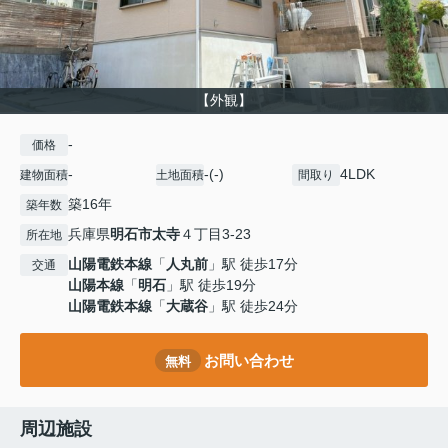
【外観】
-
価格
-
-(-)
4LDK
建物面積
土地面積
間取り
築16年
築年数
兵庫県
明石市
太寺
４丁目3-23
所在地
山陽電鉄本線
「
人丸前
」駅 徒歩17分
交通
山陽本線
「
明石
」駅 徒歩19分
山陽電鉄本線
「
大蔵谷
」駅 徒歩24分
お問い合わせ
無料
周辺施設