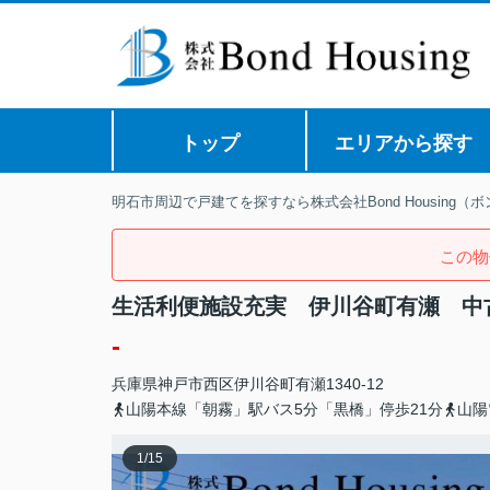
トップ
エリアから探す
明石市周辺で戸建てを探すなら株式会社Bond Housing（
この物
生活利便施設充実 伊川谷町有瀬 中
-
兵庫県
神戸市西区
伊川谷町有瀬
1340-12
山陽本線「朝霧」駅バス5分「黒橋」停歩21分
山陽
1
/
15