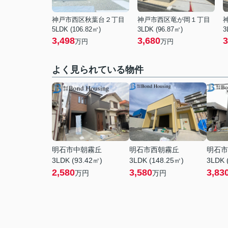
神戸市西区秋葉台２丁目
神戸市西区竜が岡１丁目
5LDK (106.82㎡)
3LDK (96.87㎡)
3
3,498
3,680
3
万円
万円
よく見られている物件
明石市中朝霧丘
明石市西朝霧丘
明石市
3LDK (93.42㎡)
3LDK (148.25㎡)
3LDK 
2,580
3,580
3,83
万円
万円