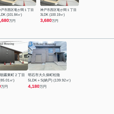
神戸市西区竜が岡１丁目
神戸市西区竜が岡１丁目
LDK (101.84㎡)
3LDK (100.19㎡)
,680
3,680
万円
万円
朝霧東町２丁目
明石市大久保町松陰
(85.01㎡)
5LDK＋S(納戸) (139.92㎡)
0
4,180
万円
万円