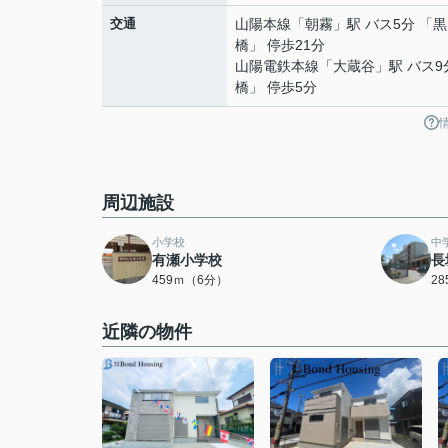
交通
山陽本線
「
朝霧
」駅 バス5分 「黒
橋」 停歩21分
山陽電鉄本線
「
大蔵谷
」駅 バス9
橋」 停歩5分
周辺施設
小学校
中
有瀬小学校
長
459ｍ（6分）
2
近隣の物件