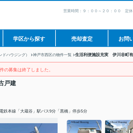
営業時間：９：００～２０：００ 定休
学区から探す
売却査定
お問
生活利便施設充実 伊川谷町
ボンドハウジング）
神戸市西区の物件一覧
件の募集は終了しました。
古戸建
電鉄本線「大蔵谷」駅バス9分「黒橋」停歩5分