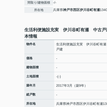
-/-
間取り/建物面積
兵庫県
神戸市西区
伊川谷町有瀬
134
所在地
生活利便施設充実 伊川谷町有瀬 中古戸
本情報
物件名
生活利便施設充実 伊川谷町有瀬
戸建
価格
-
建物面積
-
土地面積
-(-)
築年月
2017年3月（築9年）
総戸数
-
所在地
兵庫県
神戸市西区
伊川谷町有瀬
13