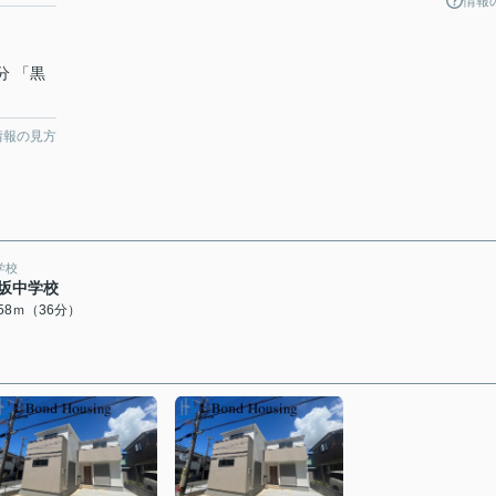
情報
分 「黒
情報の見方
学校
坂中学校
858ｍ（36分）