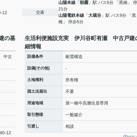
山陽本線
「
朝霧
」駅 バス5分 「黒橋」 
21分
交通
0-12
山陽電鉄本線
「
大蔵谷
」駅 バス9分 「黒
橋」 停歩5分
建の基
生活利便施設充実 伊川谷町有瀬 中古戸建
細情報
 中古
設備条件
耐震構造
設備(その他)
-
土地権利
所有権
国土法届出
不要
用途地域
第一種中高層住居専用
取引態様
一般媒介
引渡し
相談
40-12