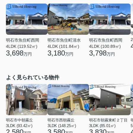
2
明石市魚住町西岡
明石市魚住町清水
明石市魚住町西岡
4LDK (119.52㎡)
4LDK (101.84㎡)
4LDK (100.89㎡)
3,698
3,180
3,798
万円
万円
万円
よく見られている物件
明石市中朝霧丘
明石市西朝霧丘
明石市朝霧東町２丁目
3LDK (93.42㎡)
3LDK (148.25㎡)
3LDK (85.01㎡)
2,580
3,580
3,830