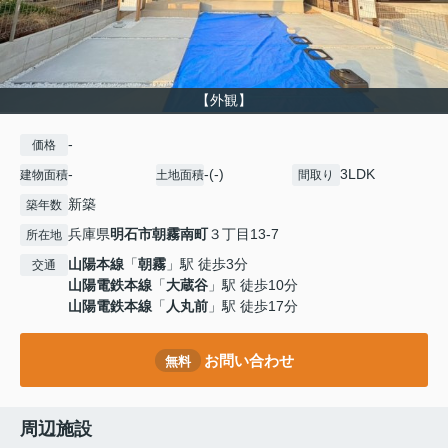
【外観】
-
価格
-
-(-)
3LDK
建物面積
土地面積
間取り
新築
築年数
兵庫県
明石市
朝霧南町
３丁目13-7
所在地
山陽本線
「
朝霧
」駅 徒歩3分
交通
山陽電鉄本線
「
大蔵谷
」駅 徒歩10分
山陽電鉄本線
「
人丸前
」駅 徒歩17分
お問い合わせ
無料
周辺施設