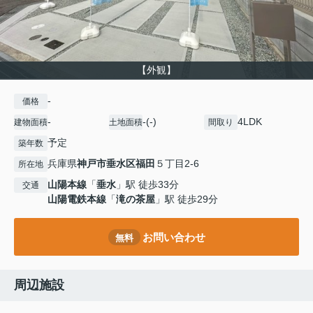
【外観】
-
価格
-
-(-)
4LDK
建物面積
土地面積
間取り
予定
築年数
兵庫県
神戸市垂水区
福田
５丁目2-6
所在地
山陽本線
「
垂水
」駅 徒歩33分
交通
山陽電鉄本線
「
滝の茶屋
」駅 徒歩29分
お問い合わせ
無料
周辺施設