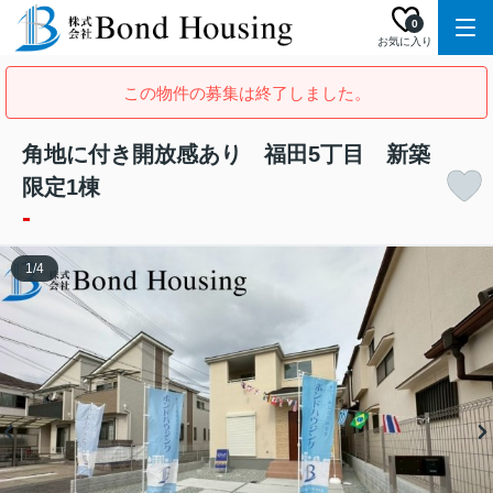
0
お気に入り
この物件の募集は終了しました。
角地に付き開放感あり 福田5丁目 新築
限定1棟
-
1
/
4