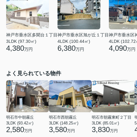
神戸市垂水区多聞台１丁目
神戸市垂水区旭が丘１丁目
神戸市垂水区
3LDK (97.30㎡)
4LDK (100.44㎡)
4LDK (102.72
4,380
6,380
4,090
万円
万円
万円
よく見られている物件
明石市中朝霧丘
明石市西朝霧丘
明石市朝霧東町２丁目
3LDK (93.42㎡)
3LDK (148.25㎡)
3LDK (85.01㎡)
2,580
3,580
3,830
万円
万円
万円