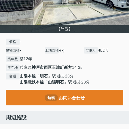
【外観】
-
価格
-
-(-)
4LDK
建物面積
土地面積
間取り
築12年
築年数
兵庫県
神戸市西区
玉津町新方
14-35
所在地
山陽本線
「
明石
」駅 徒歩23分
交通
山陽電鉄本線
「
山陽明石
」駅 徒歩23分
お問い合わせ
無料
周辺施設