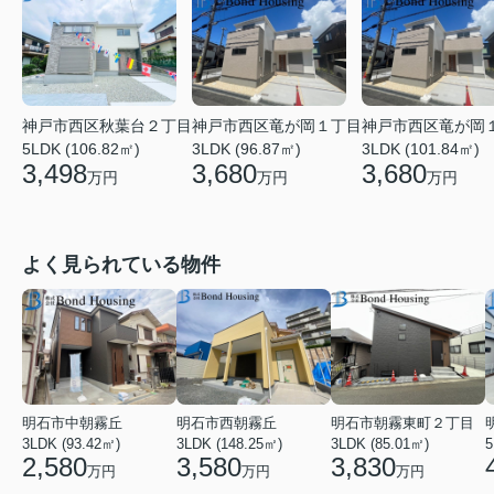
神戸市西区竜が岡１丁目
神戸市西区竜が岡
神戸市西区秋葉台２丁目
3LDK (96.87㎡)
3LDK (101.84㎡)
5LDK (106.82㎡)
3,680
3,680
3,498
万円
万円
万円
よく見られている物件
明石市中朝霧丘
明石市西朝霧丘
明石市朝霧東町２丁目
3LDK (93.42㎡)
3LDK (148.25㎡)
3LDK (85.01㎡)
2,580
3,580
3,830
万円
万円
万円