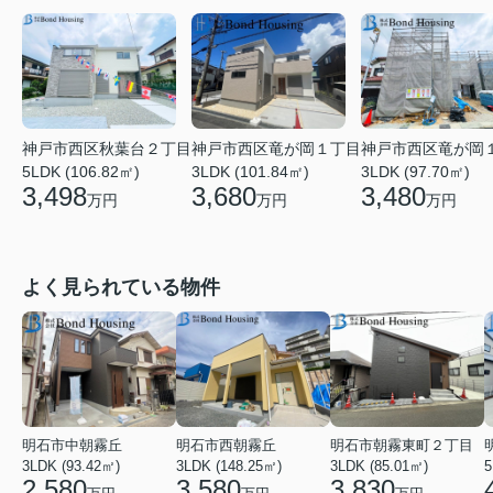
神戸市西区竜が岡１丁目
神戸市西区秋葉台２丁目
神戸市西区竜が岡
3LDK (101.84㎡)
5LDK (106.82㎡)
3LDK (97.70㎡)
3,680
3,498
3,480
万円
万円
万円
よく見られている物件
明石市中朝霧丘
明石市西朝霧丘
明石市朝霧東町２丁目
3LDK (93.42㎡)
3LDK (148.25㎡)
3LDK (85.01㎡)
2,580
3,580
3,830