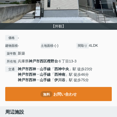
【外観】
-
価格
-
-(-)
4LDK
建物面積
土地面積
間取り
新築
築年数
兵庫県
神戸市西区
樫野台
６丁目13-3
所在地
神戸市西神・山手線
「
西神中央
」駅 徒歩23分
交通
神戸市西神・山手線
「
西神南
」駅 徒歩46分
神戸市西神・山手線
「
伊川谷
」駅 徒歩75分
お問い合わせ
無料
周辺施設