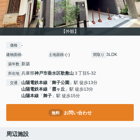
【外観】
-
価格
-
-(-)
3LDK
建物面積
土地面積
間取り
新築
築年数
兵庫県
神戸市垂水区
歌敷山
３丁目5-32
所在地
山陽電鉄本線
「
舞子公園
」駅 徒歩13分
交通
山陽電鉄本線
「
霞ヶ丘
」駅 徒歩13分
山陽本線
「
舞子
」駅 徒歩15分
お問い合わせ
無料
周辺施設