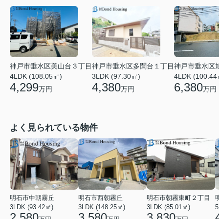
神戸市垂水区美山台３丁目
神戸市垂水区多聞台１丁目
神戸市垂水区
4LDK (108.05㎡)
3LDK (97.30㎡)
4LDK (100.44
4,299
4,380
6,380
万円
万円
万円
よく見られている物件
明石市中朝霧丘
明石市西朝霧丘
明石市朝霧東町２丁目
3LDK (93.42㎡)
3LDK (148.25㎡)
3LDK (85.01㎡)
2,580
3,580
3,830