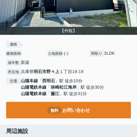
【外観】
-
価格
-
-(-)
3LDK
建物面積
土地面積
間取り
新築
築年数
兵庫県
明石市
野々上
１丁目19-19
所在地
山陽本線
「
西明石
」駅 徒歩10分
交通
山陽電鉄本線
「
林崎松江海岸
」駅 徒歩30分
山陽電鉄本線
「
藤江
」駅 徒歩31分
お問い合わせ
無料
周辺施設