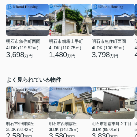
明石市魚住町西岡
明石市朝霧山手町
明石市魚住町西岡
4
4LDK (119.52㎡)
4LDK (110.75㎡)
4LDK (100.89㎡)
3,698
1,480
3,798
万円
万円
万円
よく見られている物件
明石市中朝霧丘
明石市西朝霧丘
明石市朝霧東町２丁目
3LDK (93.42㎡)
3LDK (148.25㎡)
3LDK (85.01㎡)
2,580
3,580
3,830