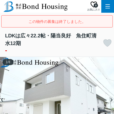
0
お気に入り
この物件の募集は終了しました。
LDKは広々22.2帖・陽当良好 魚住町清
水12期
-
1
/
3