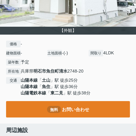
【外観】
-
価格
-
-(-)
4LDK
建物面積
土地面積
間取り
予定
築年数
兵庫県
明石市
魚住町清水
2748-20
所在地
山陽本線
「
土山
」駅 徒歩25分
交通
山陽本線
「
魚住
」駅 徒歩36分
山陽電鉄本線
「
東二見
」駅 徒歩38分
お問い合わせ
無料
周辺施設