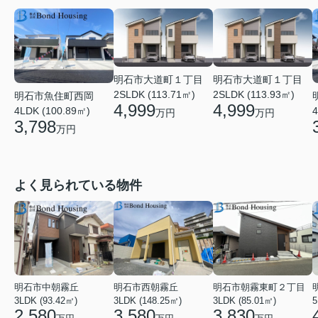
明石市大道町１丁目
明石市大道町１丁目
2SLDK (113.71㎡)
2SLDK (113.93㎡)
明石市魚住町西岡
4,999
4,999
4LDK (100.89㎡)
4
万円
万円
3,798
万円
よく見られている物件
明石市中朝霧丘
明石市西朝霧丘
明石市朝霧東町２丁目
3LDK (93.42㎡)
3LDK (148.25㎡)
3LDK (85.01㎡)
2,580
3,580
3,830