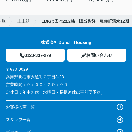
万円
万円
万円
一覧
土山駅
LDKは広々22.2帖・陽当良好 魚住町清水12期
株式会社Bond Housing
0120-337-279
お問い合わせ
〒673-0029
兵庫県明石市大道町２丁目8-28
営業時間：
９：００～２０：００
定休日：
年中無休（水曜日・長期連休は事前要予約）
お客様の声一覧
スタッフ一覧