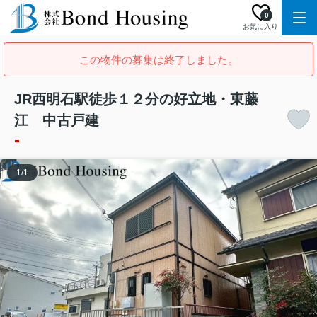
0
お気に入り
この物件の募集は終了しました。
JR西明石駅徒歩１２分の好立地・東藤
江 中古戸建
-
1
/
1