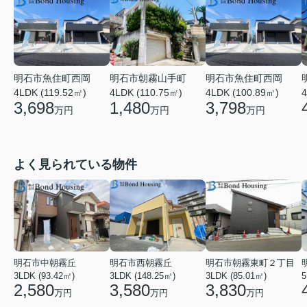
明石市魚住町西岡
明石市朝霧山手町
明石市魚住町西岡
4
4LDK (119.52㎡)
4LDK (110.75㎡)
4LDK (100.89㎡)
3,698
1,480
3,798
万円
万円
万円
よく見られている物件
明石市中朝霧丘
明石市西朝霧丘
明石市朝霧東町２丁目
3LDK (93.42㎡)
3LDK (148.25㎡)
3LDK (85.01㎡)
2,580
3,580
3,830
万円
万円
万円