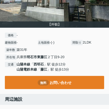
【外観】
-
価格
-
-(-)
2LDK
建物面積
土地面積
間取り
築31年
築年数
兵庫県
明石市
東藤江
２丁目9-20
所在地
山陽本線
「
西明石
」駅 徒歩12分
交通
山陽電鉄本線
「
藤江
」駅 徒歩13分
お問い合わせ
無料
周辺施設