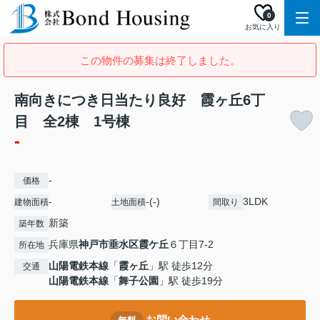
0
お気に入り
この物件の募集は終了しました。
南向きにつき日当たり良好 霞ヶ丘6丁
目 全2棟 1号棟
-
-
価格
-
-(-)
3LDK
建物面積
土地面積
間取り
新築
築年数
兵庫県
神戸市垂水区
霞ケ丘
６丁目7-2
所在地
山陽電鉄本線
「
霞ヶ丘
」駅 徒歩12分
交通
山陽電鉄本線
「
舞子公園
」駅 徒歩19分
お問い合わせ