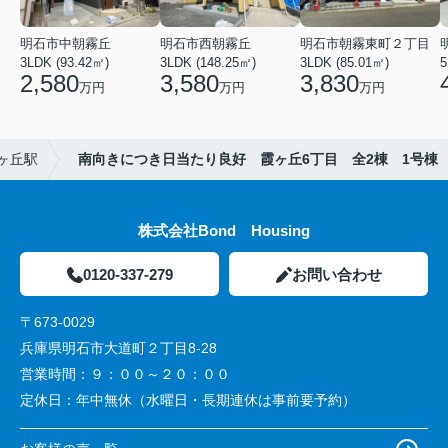
明石市中朝霧丘
明石市西朝霧丘
明石市朝霧東町２丁目
3LDK (93.42㎡)
3LDK (148.25㎡)
3LDK (85.01㎡)
2,580
3,580
3,830
万円
万円
万円
ヶ丘駅
南向きにつき日当たり良好 霞ヶ丘6丁目 全2棟 1号棟
株式会社Bond Housing
0120-337-279
お問い合わせ
〒673-0029
兵庫県明石市大道町２丁目8-28
営業時間：
９：００～２０：００
定休日：
年中無休（水曜日・長期連休は事前要予約）