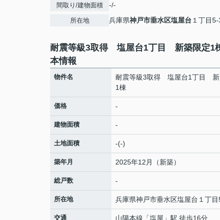
-/-
間取り/建物面積
兵庫県
神戸市垂水区
塩屋台
１丁目5-
所在地
耐震等級3取得 塩屋台1丁目 新築限定1
本情報
物件名
耐震等級3取得 塩屋台1丁目 
1棟
価格
-
建物面積
-
土地面積
-(-)
築年月
2025年12月（新築）
総戸数
-
所在地
兵庫県
神戸市垂水区
塩屋台
１丁目5
交通
山陽本線
「
塩屋
」駅 徒歩16分