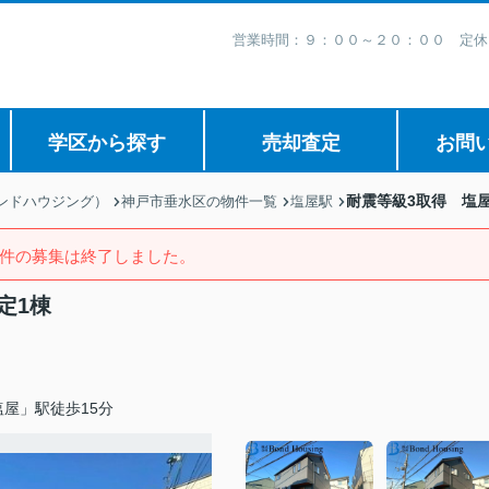
営業時間：９：００～２０：００ 定休
学区から探す
売却査定
お問
耐震等級3取得 塩
ボンドハウジング）
神戸市垂水区の物件一覧
塩屋駅
件の募集は終了しました。
定1棟
屋」駅徒歩15分