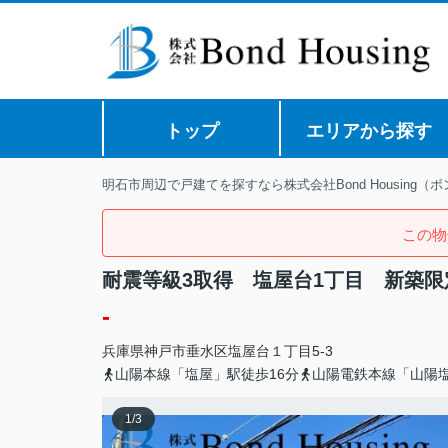
トップ
エリアから探す
明石市周辺で戸建てを探すなら株式会社Bond Housing（
この物
耐震等級3取得 塩屋台1丁目 新築限
-
兵庫県
神戸市垂水区
塩屋台
１丁目5-3
山陽本線「塩屋」駅徒歩16分
山陽電鉄本線「山陽塩
1
/
3