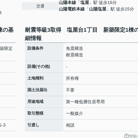
山陽本線
「
塩屋
」駅 徒歩16分
交通
山陽電鉄本線
「
山陽塩屋
」駅 徒歩15分
3
棟の基
耐震等級3取得 塩屋台1丁目 新築限定1棟
細情報
新築限定
設備条件
免震構造
耐震構造
設備(その他)
-
土地権利
所有権
国土法届出
不要
用途地域
第一種低層住居専用
取引態様
一般媒介
-3
引渡し
相談
情報