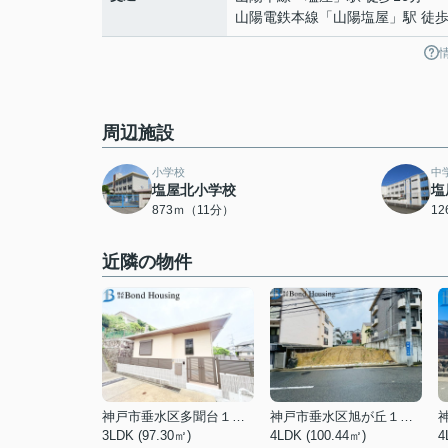
山陽電鉄本線
「
山陽塩屋
」駅 徒歩
周辺施設
小学校
中
塩屋北小学校
塩
873ｍ（11分）
1
近隣の物件
神戸市垂水区多聞台１丁目
神戸市垂水区旭が丘１丁目
3LDK (97.30㎡)
4LDK (100.44㎡)
4