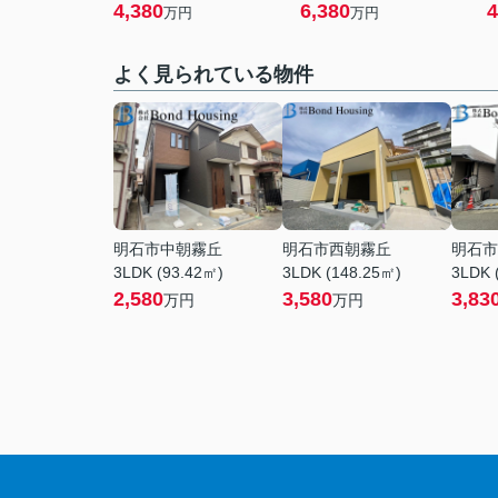
4,380
6,380
4
万円
万円
よく見られている物件
明石市中朝霧丘
明石市西朝霧丘
明石市
3LDK (93.42㎡)
3LDK (148.25㎡)
3LDK 
2,580
3,580
3,83
万円
万円