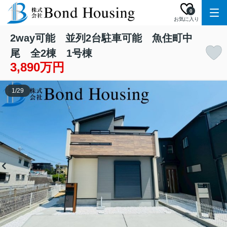
0
お気に入り
2way可能 並列2台駐車可能 魚住町中
尾 全2棟 1号棟
3,890万円
1
/
29