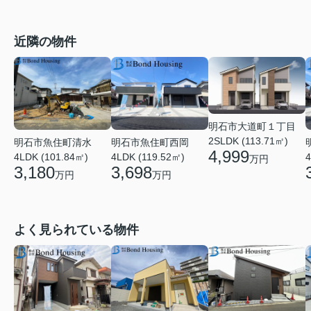
近隣の物件
明石市大道町１丁目
2SLDK (113.71㎡)
明石市魚住町清水
明石市魚住町西岡
4,999
4LDK (101.84㎡)
4LDK (119.52㎡)
4
万円
3,180
3,698
万円
万円
よく見られている物件