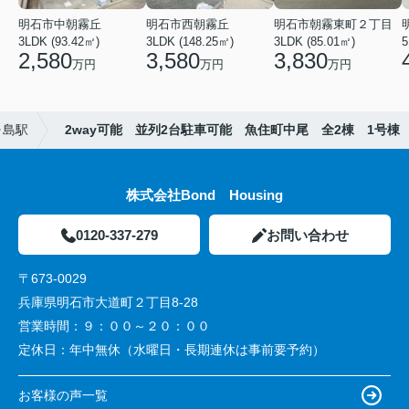
明石市中朝霧丘
明石市西朝霧丘
明石市朝霧東町２丁目
3LDK (93.42㎡)
3LDK (148.25㎡)
3LDK (85.01㎡)
2,580
3,580
3,830
万円
万円
万円
ヶ島駅
2way可能 並列2台駐車可能 魚住町中尾 全2棟 1号棟
株式会社Bond Housing
0120-337-279
お問い合わせ
〒673-0029
兵庫県明石市大道町２丁目8-28
営業時間：
９：００～２０：００
定休日：
年中無休（水曜日・長期連休は事前要予約）
お客様の声一覧