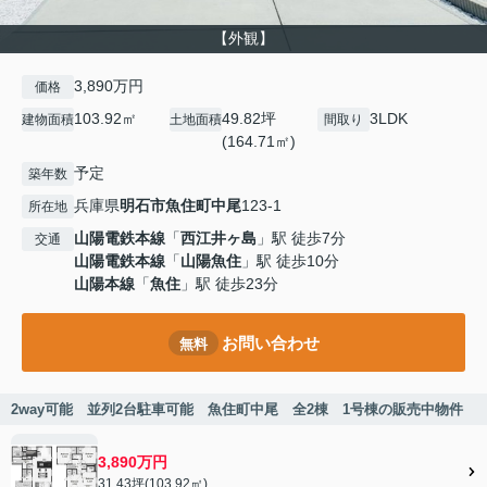
【外観】
3,890万円
価格
103.92㎡
49.82坪
3LDK
建物面積
土地面積
間取り
(164.71㎡)
予定
築年数
兵庫県
明石市
魚住町中尾
123-1
所在地
山陽電鉄本線
「
西江井ヶ島
」駅 徒歩7分
交通
山陽電鉄本線
「
山陽魚住
」駅 徒歩10分
山陽本線
「
魚住
」駅 徒歩23分
お問い合わせ
無料
2way可能 並列2台駐車可能 魚住町中尾 全2棟 1号棟の販売中物件
3,890万円
31.43坪(103.92㎡)