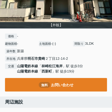
【外観】
-
価格
-
-(-)
3LDK
建物面積
土地面積
間取り
新築
築年数
兵庫県
明石市
貴崎
２丁目12-14-2
所在地
山陽電鉄本線
「
林崎松江海岸
」駅 徒歩3分
交通
山陽電鉄本線
「
西新町
」駅 徒歩19分
お問い合わせ
無料
周辺施設