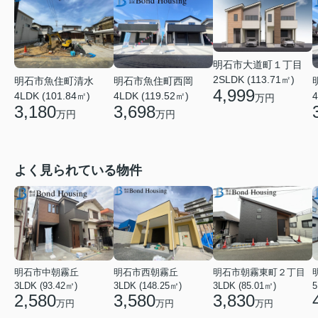
明石市大道町１丁目
2SLDK (113.71㎡)
明石市魚住町清水
明石市魚住町西岡
4,999
4LDK (101.84㎡)
4LDK (119.52㎡)
4
万円
3,180
3,698
万円
万円
よく見られている物件
明石市中朝霧丘
明石市西朝霧丘
明石市朝霧東町２丁目
3LDK (93.42㎡)
3LDK (148.25㎡)
3LDK (85.01㎡)
2,580
3,580
3,830
万円
万円
万円