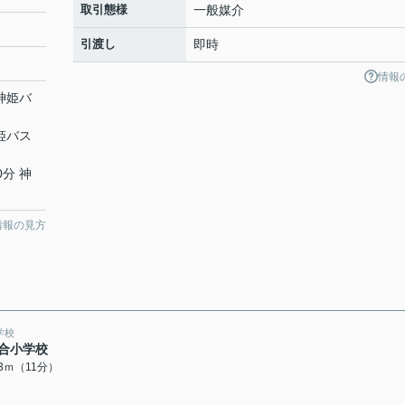
取引態様
一般媒介
引渡し
即時
情報
 神姫バ
神姫バス
0分 神
情報の見方
学校
合小学校
43ｍ（11分）