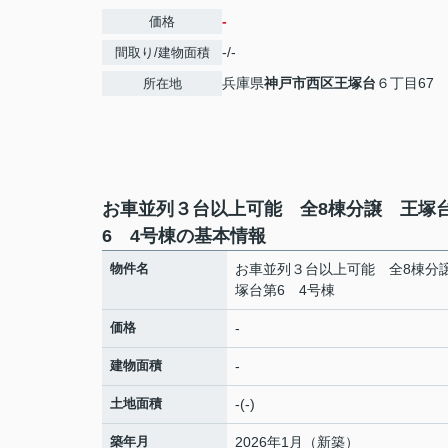
-
価格
-/-
間取り/建物面積
兵庫県
神戸市西区
王塚台
６丁目67
所在地
お車並列３台以上可能 全8棟分譲 王塚
6 4号棟の基本情報
物件名
お車並列３台以上可能 全8棟分
塚台第6 4号棟
価格
-
建物面積
-
土地面積
-(-)
築年月
2026年1月（新築）