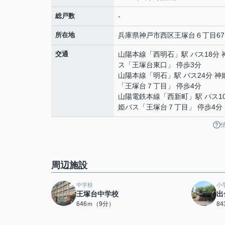
総戸数
-
所在地
兵庫県
神戸市西区
王塚台
６丁目67
交通
山陽本線
「
西明石
」駅 バス18分
ス「王塚台東口」 停歩3分
山陽本線
「
明石
」駅 バス24分 
「王塚台７丁目」 停歩4分
山陽電鉄本線
「
西新町
」駅 バス1
姫バス「王塚台７丁目」 停歩4分
周辺施設
中学校
小
王塚台中学校
出
646ｍ（9分）
8