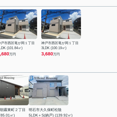
神戸市西区竜が岡１丁目
神戸市西区竜が岡１丁目
LDK (101.84㎡)
3LDK (100.19㎡)
,680
3,680
万円
万円
朝霧東町２丁目
明石市大久保町松陰
(85.01㎡)
5LDK＋S(納戸) (139.92㎡)