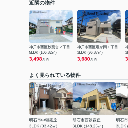
近隣の物件
神戸市西区秋葉台２丁目
神戸市西区竜が岡１丁目
5LDK (106.82㎡)
3LDK (96.87㎡)
3
3,498
3,680
3
万円
万円
よく見られている物件
明石市中朝霧丘
明石市西朝霧丘
明石市
3LDK (93.42㎡)
3LDK (148.25㎡)
3LDK 