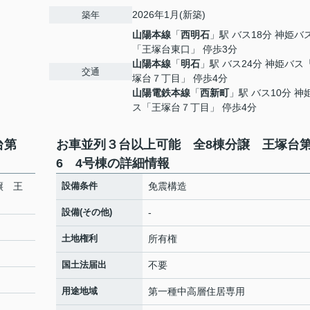
2026年1月(新築)
築年
山陽本線
「
西明石
」駅 バス18分 神姫バ
「王塚台東口」 停歩3分
山陽本線
「
明石
」駅 バス24分 神姫バス
交通
塚台７丁目」 停歩4分
山陽電鉄本線
「
西新町
」駅 バス10分 神
ス「王塚台７丁目」 停歩4分
台第
お車並列３台以上可能 全8棟分譲 王塚台
6 4号棟の詳細情報
譲 王
設備条件
免震構造
設備(その他)
-
土地権利
所有権
国土法届出
不要
用途地域
第一種中高層住居専用