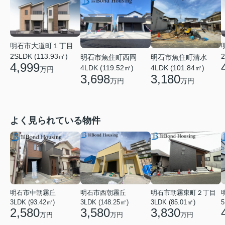
明石市大道町１丁目
2SLDK (113.93㎡)
2
明石市魚住町西岡
明石市魚住町清水
4,999
4LDK (119.52㎡)
4LDK (101.84㎡)
万円
3,698
3,180
万円
万円
よく見られている物件
明石市中朝霧丘
明石市西朝霧丘
明石市朝霧東町２丁目
3LDK (93.42㎡)
3LDK (148.25㎡)
3LDK (85.01㎡)
2,580
3,580
3,830
万円
万円
万円