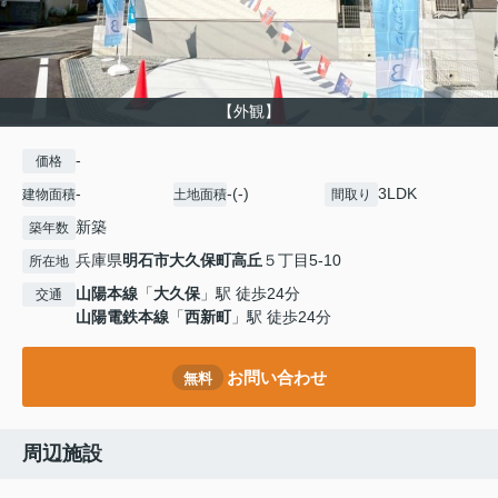
【外観】
-
価格
-
-(-)
3LDK
建物面積
土地面積
間取り
新築
築年数
兵庫県
明石市
大久保町高丘
５丁目5-10
所在地
山陽本線
「
大久保
」駅 徒歩24分
交通
山陽電鉄本線
「
西新町
」駅 徒歩24分
お問い合わせ
無料
周辺施設