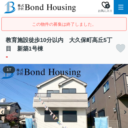
0
お気に入り
この物件の募集は終了しました。
教育施設徒歩10分以内 大久保町高丘5丁
目 新築1号棟
-
1
/
7